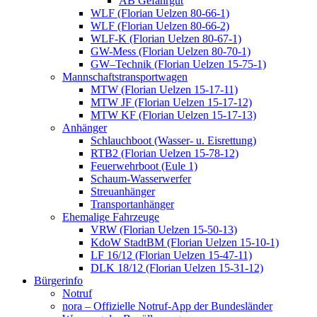
AB Gefahrgut
WLF (Florian Uelzen 80-66-1)
WLF (Florian Uelzen 80-66-2)
WLF-K (Florian Uelzen 80-67-1)
GW-Mess (Florian Uelzen 80-70-1)
GW–Technik (Florian Uelzen 15-75-1)
Mannschaftstransportwagen
MTW (Florian Uelzen 15-17-11)
MTW JF (Florian Uelzen 15-17-12)
MTW KF (Florian Uelzen 15-17-13)
Anhänger
Schlauchboot (Wasser- u. Eisrettung)
RTB2 (Florian Uelzen 15-78-12)
Feuerwehrboot (Eule 1)
Schaum-Wasserwerfer
Streuanhänger
Transportanhänger
Ehemalige Fahrzeuge
VRW (Florian Uelzen 15-50-13)
KdoW StadtBM (Florian Uelzen 15-10-1)
LF 16/12 (Florian Uelzen 15-47-11)
DLK 18/12 (Florian Uelzen 15-31-12)
Bürgerinfo
Notruf
nora – Offizielle Notruf-App der Bundesländer