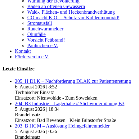
Warnung der Bevölkerung
Baden an offenen Gewässern
Wald-, Flächen- und Heckenbrandverhütung
CO macht K.O. – Schutz vor Kohlenmonoxid!
Stromausfall
Rauchwarnmelder
Ölunfälle
Vorsicht Fettbrand!
Paulinchen e.V.
Kontakt
Förderverein e.V.
Letzte Einsätze
205. H DLK – Nachforderung DLAK zur Patientenrettung
6. August 2026
|
8:52
Technischer Einsatz
Einsatzort: Nienwohlde - Zum Sowelaken
204. B3 Industrie – Lagerhalle // Stichworterhöhung B3
5. August 2026
|
18:34
Brandeinsatz
Einsatzort: Bad Bevensen - Klein Bünstorfer Straße
203. B HGM – Auslösung Heimgefahrenmelder
5. August 2026
|
0:26
Brandeinsatz