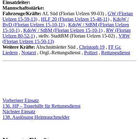
Einsatzleiter:
Mannschaftsstärke:
Fahrzeuge/Kräfte:
AL Süd (Florian Uelzen 99-03)
,
GW (Florian
Uelzen 15-59-13)
,
HLF 20 (Florian Uelzen 15-48-11)
,
KdoW /
BvD (Florian Uelzen 15-10-11)
,
KdoW / StBM (Florian Uelzen
15-10-1)
,
KdoW / StBM (Florian Uelzen 15-10-1)
,
RW (Florian
Uelzen 80-52-1)
, stellv. StadtBM (Florian Uelzen 15-02)
,
VRW
(Florian Uelzen 15-50-13)
Weitere Kräfte:
Abschnittsleiter Süd
,
Christoph 19
,
FF Gr.
Liedern
,
Notarzt
, Orgl.-Rettungsdienst
,
Polizei
,
Rettungsdienst
Beitragsnavigation
Vorheriger
Vorheriger Einsatz
Einsatz:
136. HP – Tragehilfe für Rettungsdienst
Nächster
Nächster Einsatz
Einsatz:
138. Auslösung Heimrauchmelder