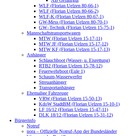
AB Gefahrgut
WLF (Florian Uelzen 80-66-1)
WLF (Florian Uelzen 80-66-2)
WLF-K (Florian Uelzen 80-67-1)
GW-Mess (Florian Uelzen 80-70-1)
GW–Technik (Florian Uelzen 15-75-1)
Mannschaftstransportwagen
MTW (Florian Uelzen 15-17-11)
MTW JF (Florian Uelzen 15-17-12)
MTW KF (Florian Uelzen 15-17-13)
Anhänger
Schlauchboot (Wasser- u. Eisrettung)
RTB2 (Florian Uelzen 15-78-12)
Feuerwehrboot (Eule 1)
Schaum-Wasserwerfer
Streuanhänger
Transportanhänger
Ehemalige Fahrzeuge
VRW (Florian Uelzen 15-50-13)
KdoW StadtBM (Florian Uelzen 15-10-1)
LF 16/12 (Florian Uelzen 15-47-11)
DLK 18/12 (Florian Uelzen 15-31-12)
Bürgerinfo
Notruf
nora – Offizielle Notruf-App der Bundesländer