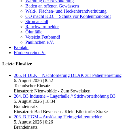
Warnung der Bevölkerung
Baden an offenen Gewässern
Wald-, Flächen- und Heckenbrandverhütung
CO macht K.O. – Schutz vor Kohlenmonoxid!
Stromausfall
Rauchwarnmelder
Ölunfälle
Vorsicht Fettbrand!
Paulinchen e.V.
Kontakt
Förderverein e.V.
Letzte Einsätze
205. H DLK – Nachforderung DLAK zur Patientenrettung
6. August 2026
|
8:52
Technischer Einsatz
Einsatzort: Nienwohlde - Zum Sowelaken
204. B3 Industrie – Lagerhalle // Stichworterhöhung B3
5. August 2026
|
18:34
Brandeinsatz
Einsatzort: Bad Bevensen - Klein Bünstorfer Straße
203. B HGM – Auslösung Heimgefahrenmelder
5. August 2026
|
0:26
Brandeinsatz