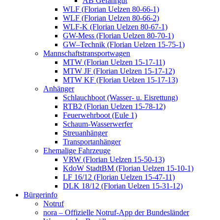
AB Gefahrgut
WLF (Florian Uelzen 80-66-1)
WLF (Florian Uelzen 80-66-2)
WLF-K (Florian Uelzen 80-67-1)
GW-Mess (Florian Uelzen 80-70-1)
GW–Technik (Florian Uelzen 15-75-1)
Mannschaftstransportwagen
MTW (Florian Uelzen 15-17-11)
MTW JF (Florian Uelzen 15-17-12)
MTW KF (Florian Uelzen 15-17-13)
Anhänger
Schlauchboot (Wasser- u. Eisrettung)
RTB2 (Florian Uelzen 15-78-12)
Feuerwehrboot (Eule 1)
Schaum-Wasserwerfer
Streuanhänger
Transportanhänger
Ehemalige Fahrzeuge
VRW (Florian Uelzen 15-50-13)
KdoW StadtBM (Florian Uelzen 15-10-1)
LF 16/12 (Florian Uelzen 15-47-11)
DLK 18/12 (Florian Uelzen 15-31-12)
Bürgerinfo
Notruf
nora – Offizielle Notruf-App der Bundesländer