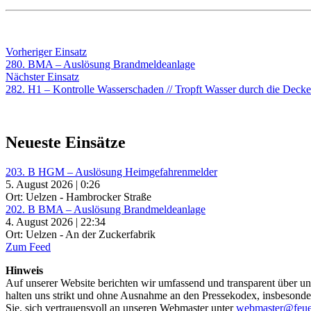
Beitragsnavigation
Vorheriger
Vorheriger Einsatz
Einsatz:
280. BMA – Auslösung Brandmeldeanlage
Nächster
Nächster Einsatz
Einsatz:
282. H1 – Kontrolle Wasserschaden // Tropft Wasser durch die Decke
Neueste Einsätze
203. B HGM – Auslösung Heimgefahrenmelder
5. August 2026 | 0:26
Ort: Uelzen - Hambrocker Straße
202. B BMA – Auslösung Brandmeldeanlage
4. August 2026 | 22:34
Ort: Uelzen - An der Zuckerfabrik
Zum Feed
Hinweis
Auf unserer Website berichten wir umfassend und transparent über uns
halten uns strikt und ohne Ausnahme an den Pressekodex, insbesondere 
Sie, sich vertrauensvoll an unseren Webmaster unter
webmaster@feue