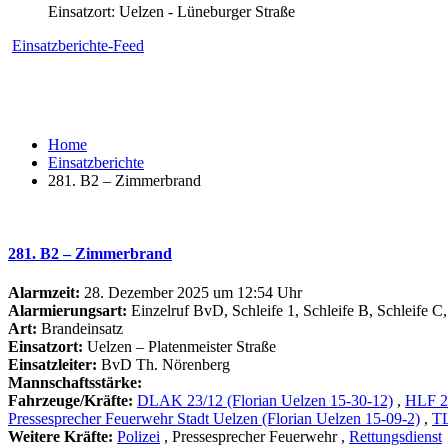
Einsatzort: Uelzen - Lüneburger Straße
Einsatzberichte-Feed
Home
Einsatzberichte
281. B2 – Zimmerbrand
281. B2 – Zimmerbrand
Alarmzeit:
28. Dezember 2025 um 12:54 Uhr
Alarmierungsart:
Einzelruf BvD, Schleife 1, Schleife B, Schleife C
Art:
Brandeinsatz
Einsatzort:
Uelzen – Platenmeister Straße
Einsatzleiter:
BvD Th. Nörenberg
Mannschaftsstärke:
Fahrzeuge/Kräfte:
DLAK 23/12 (Florian Uelzen 15-30-12)
,
HLF 20
Pressesprecher Feuerwehr Stadt Uelzen (Florian Uelzen 15-09-2)
,
TL
Weitere Kräfte:
Polizei
, Pressesprecher Feuerwehr
,
Rettungsdienst