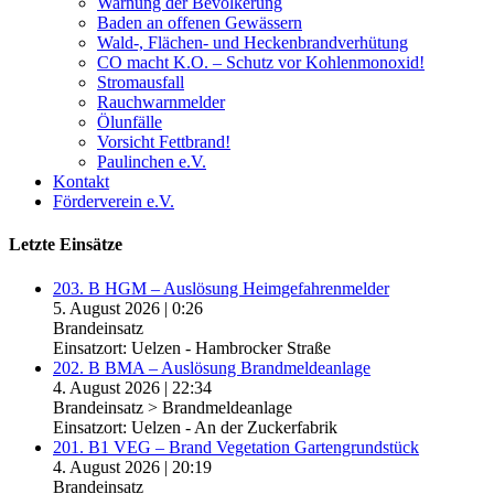
Warnung der Bevölkerung
Baden an offenen Gewässern
Wald-, Flächen- und Heckenbrandverhütung
CO macht K.O. – Schutz vor Kohlenmonoxid!
Stromausfall
Rauchwarnmelder
Ölunfälle
Vorsicht Fettbrand!
Paulinchen e.V.
Kontakt
Förderverein e.V.
Letzte Einsätze
203. B HGM – Auslösung Heimgefahrenmelder
5. August 2026
|
0:26
Brandeinsatz
Einsatzort: Uelzen - Hambrocker Straße
202. B BMA – Auslösung Brandmeldeanlage
4. August 2026
|
22:34
Brandeinsatz > Brandmeldeanlage
Einsatzort: Uelzen - An der Zuckerfabrik
201. B1 VEG – Brand Vegetation Gartengrundstück
4. August 2026
|
20:19
Brandeinsatz