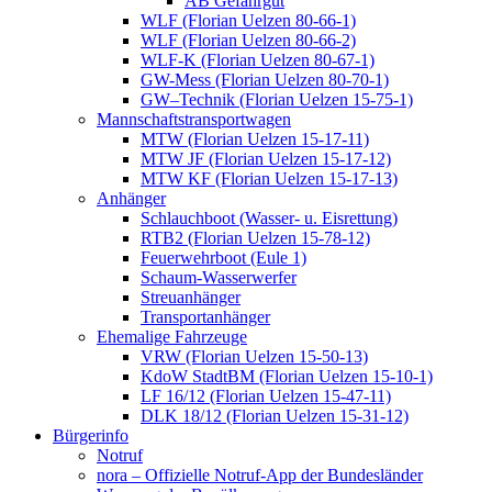
AB Gefahrgut
WLF (Florian Uelzen 80-66-1)
WLF (Florian Uelzen 80-66-2)
WLF-K (Florian Uelzen 80-67-1)
GW-Mess (Florian Uelzen 80-70-1)
GW–Technik (Florian Uelzen 15-75-1)
Mannschaftstransportwagen
MTW (Florian Uelzen 15-17-11)
MTW JF (Florian Uelzen 15-17-12)
MTW KF (Florian Uelzen 15-17-13)
Anhänger
Schlauchboot (Wasser- u. Eisrettung)
RTB2 (Florian Uelzen 15-78-12)
Feuerwehrboot (Eule 1)
Schaum-Wasserwerfer
Streuanhänger
Transportanhänger
Ehemalige Fahrzeuge
VRW (Florian Uelzen 15-50-13)
KdoW StadtBM (Florian Uelzen 15-10-1)
LF 16/12 (Florian Uelzen 15-47-11)
DLK 18/12 (Florian Uelzen 15-31-12)
Bürgerinfo
Notruf
nora – Offizielle Notruf-App der Bundesländer