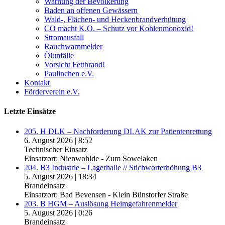
Warnung der Bevölkerung
Baden an offenen Gewässern
Wald-, Flächen- und Heckenbrandverhütung
CO macht K.O. – Schutz vor Kohlenmonoxid!
Stromausfall
Rauchwarnmelder
Ölunfälle
Vorsicht Fettbrand!
Paulinchen e.V.
Kontakt
Förderverein e.V.
Letzte Einsätze
205. H DLK – Nachforderung DLAK zur Patientenrettung
6. August 2026
|
8:52
Technischer Einsatz
Einsatzort: Nienwohlde - Zum Sowelaken
204. B3 Industrie – Lagerhalle // Stichworterhöhung B3
5. August 2026
|
18:34
Brandeinsatz
Einsatzort: Bad Bevensen - Klein Bünstorfer Straße
203. B HGM – Auslösung Heimgefahrenmelder
5. August 2026
|
0:26
Brandeinsatz