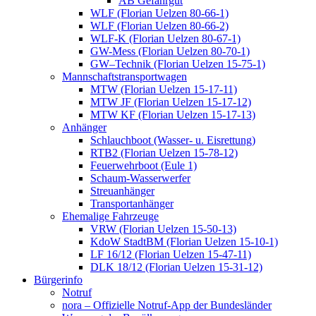
AB Gefahrgut
WLF (Florian Uelzen 80-66-1)
WLF (Florian Uelzen 80-66-2)
WLF-K (Florian Uelzen 80-67-1)
GW-Mess (Florian Uelzen 80-70-1)
GW–Technik (Florian Uelzen 15-75-1)
Mannschaftstransportwagen
MTW (Florian Uelzen 15-17-11)
MTW JF (Florian Uelzen 15-17-12)
MTW KF (Florian Uelzen 15-17-13)
Anhänger
Schlauchboot (Wasser- u. Eisrettung)
RTB2 (Florian Uelzen 15-78-12)
Feuerwehrboot (Eule 1)
Schaum-Wasserwerfer
Streuanhänger
Transportanhänger
Ehemalige Fahrzeuge
VRW (Florian Uelzen 15-50-13)
KdoW StadtBM (Florian Uelzen 15-10-1)
LF 16/12 (Florian Uelzen 15-47-11)
DLK 18/12 (Florian Uelzen 15-31-12)
Bürgerinfo
Notruf
nora – Offizielle Notruf-App der Bundesländer