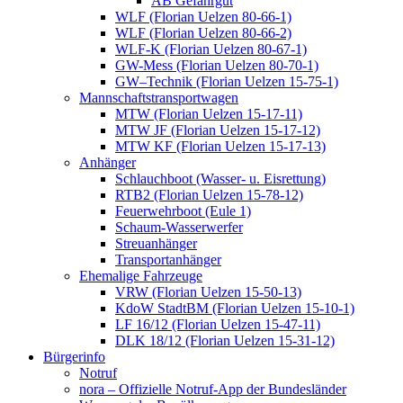
AB Gefahrgut
WLF (Florian Uelzen 80-66-1)
WLF (Florian Uelzen 80-66-2)
WLF-K (Florian Uelzen 80-67-1)
GW-Mess (Florian Uelzen 80-70-1)
GW–Technik (Florian Uelzen 15-75-1)
Mannschaftstransportwagen
MTW (Florian Uelzen 15-17-11)
MTW JF (Florian Uelzen 15-17-12)
MTW KF (Florian Uelzen 15-17-13)
Anhänger
Schlauchboot (Wasser- u. Eisrettung)
RTB2 (Florian Uelzen 15-78-12)
Feuerwehrboot (Eule 1)
Schaum-Wasserwerfer
Streuanhänger
Transportanhänger
Ehemalige Fahrzeuge
VRW (Florian Uelzen 15-50-13)
KdoW StadtBM (Florian Uelzen 15-10-1)
LF 16/12 (Florian Uelzen 15-47-11)
DLK 18/12 (Florian Uelzen 15-31-12)
Bürgerinfo
Notruf
nora – Offizielle Notruf-App der Bundesländer