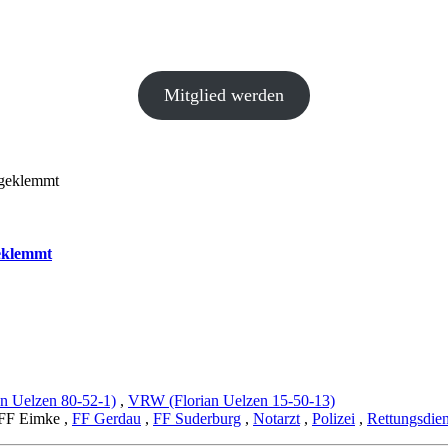
Mitglied werden
ngeklemmt
eklemmt
n Uelzen 80-52-1)
,
VRW (Florian Uelzen 15-50-13)
 FF Eimke
,
FF Gerdau
,
FF Suderburg
,
Notarzt
,
Polizei
,
Rettungsdien