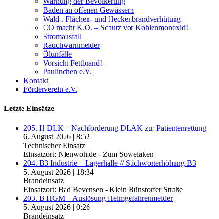
Warnung der Bevölkerung
Baden an offenen Gewässern
Wald-, Flächen- und Heckenbrandverhütung
CO macht K.O. – Schutz vor Kohlenmonoxid!
Stromausfall
Rauchwarnmelder
Ölunfälle
Vorsicht Fettbrand!
Paulinchen e.V.
Kontakt
Förderverein e.V.
Letzte Einsätze
205. H DLK – Nachforderung DLAK zur Patientenrettung
6. August 2026
|
8:52
Technischer Einsatz
Einsatzort: Nienwohlde - Zum Sowelaken
204. B3 Industrie – Lagerhalle // Stichworterhöhung B3
5. August 2026
|
18:34
Brandeinsatz
Einsatzort: Bad Bevensen - Klein Bünstorfer Straße
203. B HGM – Auslösung Heimgefahrenmelder
5. August 2026
|
0:26
Brandeinsatz