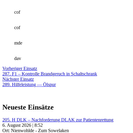
cof
cof
mde
dav
Beitragsnavigation
Vorheriger
Vorheriger Einsatz
Einsatz:
287. F1 – Kontrolle Brandgeruch in Schaltschrank
Nächster
Nächster Einsatz
Einsatz:
289. Hilfeleistung — Ölspur
Neueste Einsätze
205. H DLK – Nachforderung DLAK zur Patientenrettung
6. August 2026 | 8:52
Ort: Nienwohlde - Zum Sowelaken