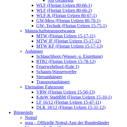
AB Gefahrgut
WLF (Florian Uelzen 80-66-1)
WLF (Florian Uelzen 80-66-2)
WLF-K (Florian Uelzen 80-67-1)
GW-Mess (Florian Uelzen 80-70-1)
GW–Technik (Florian Uelzen 15-75-1)
Mannschaftstransportwagen
MTW (Florian Uelzen 15-17-11)
MTW JF (Florian Uelzen 15-17-12)
MTW KF (Florian Uelzen 15-17-13)
Anhänger
Schlauchboot (Wasser- u. Eisrettung)
RTB2 (Florian Uelzen 15-78-12)
Feuerwehrboot (Eule 1)
Schaum-Wasserwerfer
Streuanhänger
Transportanhänger
Ehemalige Fahrzeuge
VRW (Florian Uelzen 15-50-13)
KdoW StadtBM (Florian Uelzen 15-10-1)
LF 16/12 (Florian Uelzen 15-47-11)
DLK 18/12 (Florian Uelzen 15-31-12)
Bürgerinfo
Notruf
nora – Offizielle Notruf-App der Bundesländer