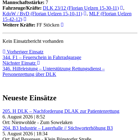
Mannschaftsstärke:
7
Fahrzeuge/Kräfte:
DLK 23/12 (Florian Uelzen 15-30-11)
,
KdoW / BvD (Florian Uelzen 15-10-11)
,
MLF (Florian Uelzen
15-42-12)
Weitere Kräfte:
FF Stöcken
Kein Einsatzbericht vorhanden
Beitragsnavigation
Vorheriger
Vorheriger Einsatz
Einsatz:
344. F1 – Feuerschein in Fahrradgarage
Nächster
Nächster Einsatz
Einsatz:
346. Hilfeleistung – Unterstützung Rettungsdienst –
Personenrettung über DLK
Neueste Einsätze
205. H DLK – Nachforderung DLAK zur Patientenrettung
6. August 2026 | 8:52
Ort: Nienwohlde - Zum Sowelaken
204. B3 Industrie – Lagerhalle // Stichworterhöhung B3
5. August 2026 | 18:34
Ort: Bad Bevensen - Klein Bünstorfer Straße