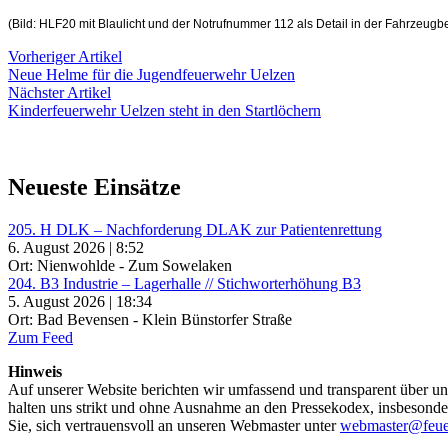
(Bild: HLF20 mit Blaulicht und der Notrufnummer 112 als Detail in der Fahrzeug
Beitragsnavigation
Vorheriger
Vorheriger Artikel
Artikel:
Neue Helme für die Jugendfeuerwehr Uelzen
Nächster
Nächster Artikel
Artikel:
Kinderfeuerwehr Uelzen steht in den Startlöchern
Neueste Einsätze
205. H DLK – Nachforderung DLAK zur Patientenrettung
6. August 2026 | 8:52
Ort: Nienwohlde - Zum Sowelaken
204. B3 Industrie – Lagerhalle // Stichworterhöhung B3
5. August 2026 | 18:34
Ort: Bad Bevensen - Klein Bünstorfer Straße
Zum Feed
Hinweis
Auf unserer Website berichten wir umfassend und transparent über uns
halten uns strikt und ohne Ausnahme an den Pressekodex, insbesondere 
Sie, sich vertrauensvoll an unseren Webmaster unter
webmaster@feue