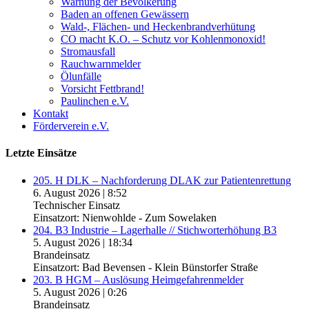
Warnung der Bevölkerung
Baden an offenen Gewässern
Wald-, Flächen- und Heckenbrandverhütung
CO macht K.O. – Schutz vor Kohlenmonoxid!
Stromausfall
Rauchwarnmelder
Ölunfälle
Vorsicht Fettbrand!
Paulinchen e.V.
Kontakt
Förderverein e.V.
Letzte Einsätze
205. H DLK – Nachforderung DLAK zur Patientenrettung
6. August 2026
|
8:52
Technischer Einsatz
Einsatzort: Nienwohlde - Zum Sowelaken
204. B3 Industrie – Lagerhalle // Stichworterhöhung B3
5. August 2026
|
18:34
Brandeinsatz
Einsatzort: Bad Bevensen - Klein Bünstorfer Straße
203. B HGM – Auslösung Heimgefahrenmelder
5. August 2026
|
0:26
Brandeinsatz