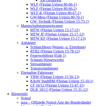
AB Gefahrgut
WLF (Florian Uelzen 80-66-1)
WLF (Florian Uelzen 80-66-2)
WLF-K (Florian Uelzen 80-67-1)
GW-Mess (Florian Uelzen 80-70-1)
GW–Technik (Florian Uelzen 15-75-1)
Mannschaftstransportwagen
MTW (Florian Uelzen 15-17-11)
MTW JF (Florian Uelzen 15-17-12)
MTW KF (Florian Uelzen 15-17-13)
Anhänger
Schlauchboot (Wasser- u. Eisrettung)
RTB2 (Florian Uelzen 15-78-12)
Feuerwehrboot (Eule 1)
Schaum-Wasserwerfer
Streuanhänger
Transportanhänger
Ehemalige Fahrzeuge
VRW (Florian Uelzen 15-50-13)
KdoW StadtBM (Florian Uelzen 15-10-1)
LF 16/12 (Florian Uelzen 15-47-11)
DLK 18/12 (Florian Uelzen 15-31-12)
Bürgerinfo
Notruf
nora – Offizielle Notruf-App der Bundesländer