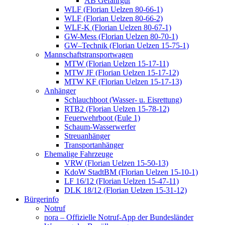
AB Gefahrgut
WLF (Florian Uelzen 80-66-1)
WLF (Florian Uelzen 80-66-2)
WLF-K (Florian Uelzen 80-67-1)
GW-Mess (Florian Uelzen 80-70-1)
GW–Technik (Florian Uelzen 15-75-1)
Mannschaftstransportwagen
MTW (Florian Uelzen 15-17-11)
MTW JF (Florian Uelzen 15-17-12)
MTW KF (Florian Uelzen 15-17-13)
Anhänger
Schlauchboot (Wasser- u. Eisrettung)
RTB2 (Florian Uelzen 15-78-12)
Feuerwehrboot (Eule 1)
Schaum-Wasserwerfer
Streuanhänger
Transportanhänger
Ehemalige Fahrzeuge
VRW (Florian Uelzen 15-50-13)
KdoW StadtBM (Florian Uelzen 15-10-1)
LF 16/12 (Florian Uelzen 15-47-11)
DLK 18/12 (Florian Uelzen 15-31-12)
Bürgerinfo
Notruf
nora – Offizielle Notruf-App der Bundesländer