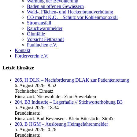
Warnung der Bevölkerung
Baden an offenen Gewässern
Wald-, Flächen- und Heckenbrandverhütung
CO macht K.O. – Schutz vor Kohlenmonoxid!
Stromausfall
Rauchwarnmelder
Ölunfälle
Vorsicht Fettbrand!
Paulinchen e.V.
Kontakt
Förderverein e.V.
Letzte Einsätze
205. H DLK – Nachforderung DLAK zur Patientenrettung
6. August 2026
|
8:52
Technischer Einsatz
Einsatzort: Nienwohlde - Zum Sowelaken
204. B3 Industrie – Lagerhalle // Stichworterhöhung B3
5. August 2026
|
18:34
Brandeinsatz
Einsatzort: Bad Bevensen - Klein Bünstorfer Straße
203. B HGM – Auslösung Heimgefahrenmelder
5. August 2026
|
0:26
Brandeinsatz