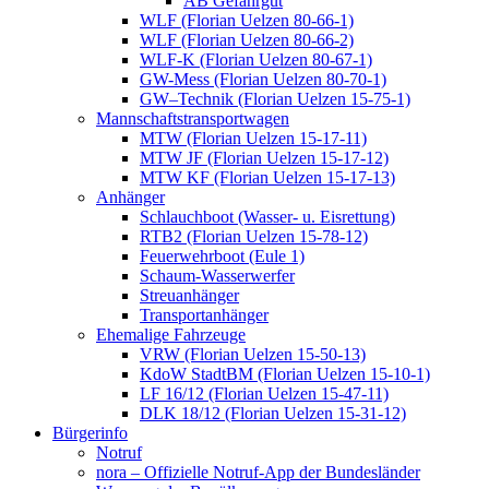
AB Gefahrgut
WLF (Florian Uelzen 80-66-1)
WLF (Florian Uelzen 80-66-2)
WLF-K (Florian Uelzen 80-67-1)
GW-Mess (Florian Uelzen 80-70-1)
GW–Technik (Florian Uelzen 15-75-1)
Mannschaftstransportwagen
MTW (Florian Uelzen 15-17-11)
MTW JF (Florian Uelzen 15-17-12)
MTW KF (Florian Uelzen 15-17-13)
Anhänger
Schlauchboot (Wasser- u. Eisrettung)
RTB2 (Florian Uelzen 15-78-12)
Feuerwehrboot (Eule 1)
Schaum-Wasserwerfer
Streuanhänger
Transportanhänger
Ehemalige Fahrzeuge
VRW (Florian Uelzen 15-50-13)
KdoW StadtBM (Florian Uelzen 15-10-1)
LF 16/12 (Florian Uelzen 15-47-11)
DLK 18/12 (Florian Uelzen 15-31-12)
Bürgerinfo
Notruf
nora – Offizielle Notruf-App der Bundesländer