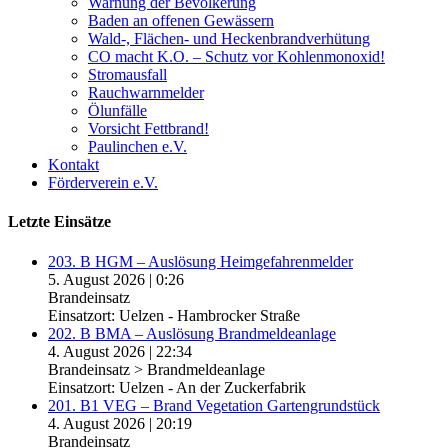
Warnung der Bevölkerung
Baden an offenen Gewässern
Wald-, Flächen- und Heckenbrandverhütung
CO macht K.O. – Schutz vor Kohlenmonoxid!
Stromausfall
Rauchwarnmelder
Ölunfälle
Vorsicht Fettbrand!
Paulinchen e.V.
Kontakt
Förderverein e.V.
Letzte Einsätze
203. B HGM – Auslösung Heimgefahrenmelder
5. August 2026
|
0:26
Brandeinsatz
Einsatzort: Uelzen - Hambrocker Straße
202. B BMA – Auslösung Brandmeldeanlage
4. August 2026
|
22:34
Brandeinsatz > Brandmeldeanlage
Einsatzort: Uelzen - An der Zuckerfabrik
201. B1 VEG – Brand Vegetation Gartengrundstück
4. August 2026
|
20:19
Brandeinsatz