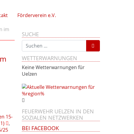
takt
Förderverein e.V.
n im
SUCHE
Suchen nach:
im
WETTERWARNUNGEN
Keine Wetterwarnungen für
Uelzen
FEUERWEHR UELZEN IN DEN
en 15-
SOZIALEN NETZWERKEN
1)
,
BEI FACEBOOK
6/25