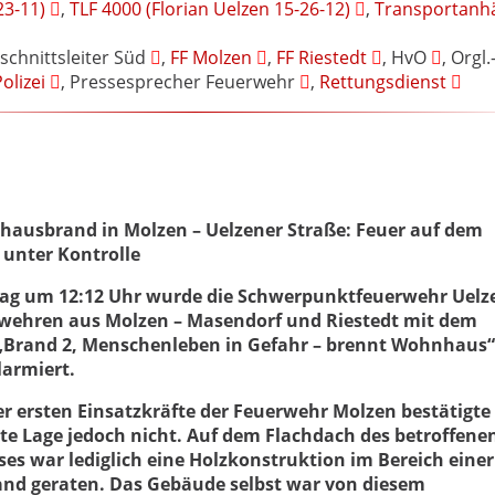
23-11)
,
TLF 4000 (Florian Uelzen 15-26-12)
,
Transportanh
chnittsleiter Süd
,
FF Molzen
,
FF Riestedt
, HvO
, Orgl.
olizei
, Pressesprecher Feuerwehr
,
Rettungsdienst
ausbrand in Molzen – Uelzener Straße: Feuer auf dem
 unter Kontrolle
g um 12:12 Uhr wurde die Schwerpunktfeuerwehr Uelz
rwehren aus Molzen – Masendorf und Riestedt mit dem
„Brand 2, Menschenleben in Gefahr – brennt Wohnhaus“ 
larmiert.
er ersten Einsatzkräfte der Feuerwehr Molzen bestätigte 
te Lage jedoch nicht. Auf dem Flachdach des betroffene
s war lediglich eine Holzkonstruktion im Bereich einer
and geraten. Das Gebäude selbst war von diesem