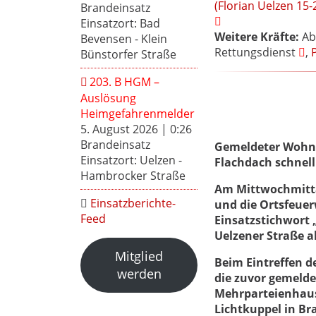
(Florian Uelzen 15-
Brandeinsatz
Einsatzort: Bad
Weitere Kräfte:
Abs
Bevensen - Klein
Rettungsdienst
,
P
Bünstorfer Straße
203. B HGM –
Auslösung
Heimgefahrenmelder
5. August 2026
|
0:26
Brandeinsatz
Gemeldeter Wohnh
Einsatzort: Uelzen -
Flachdach schnell
Hambrocker Straße
Am Mittwochmitta
Einsatzberichte-
und die Ortsfeue
Feed
Einsatzstichwort 
Uelzener Straße a
Mitglied
Beim Eintreffen d
werden
die zuvor gemelde
Mehrparteienhause
Lichtkuppel in Br