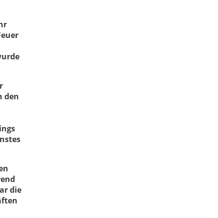
hr
Feuer
wurde
r
h den
ings
nstes
en
rend
ar die
äften