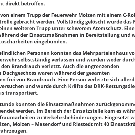
t direkt betroffen.
 von einem Trupp der Feuerwehr Molzen mit einem C-Ro
trolle gebracht werden. Vollständig gelöscht wurde das 
 einen weiteren Trupp unter schwerem Atemschutz. Eine
 während der Einsatzmaßnahmen in Bereitstellung und 
e Löscharbeiten eingebunden.
efindlichen Personen konnten das Mehrparteienhaus vo
uerwehr selbstständig verlassen und wurden weder durc
 den Brandrauch verletzt. Auch die angrenzenden
m Dachgeschoss waren während der gesamten
frei von Brandrauch. Eine Person verletzte sich allerd
hversuchen und wurde durch Kräfte des DRK-Rettungsdie
s transportiert.
 Stunde konnten die Einsatzmaßnahmen zurückgenomm
eendet werden. Im Bereich der Einsatzstelle kam es wäh
ufräumarbeiten zu Verkehrsbehinderungen. Eingesetzt w
zen, Molzen – Masendorf und Riestedt mit 40 Einsatzkr
fahrzeugen.