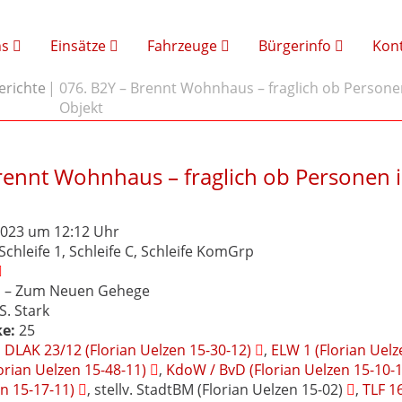
ns
Einsätze
Fahrzeuge
Bürgerinfo
Kon
erichte
076. B2Y – Brennt Wohnhaus – fraglich ob Persone
Objekt
rennt Wohnhaus – fraglich ob Personen 
2023 um 12:12 Uhr
Schleife 1, Schleife C, Schleife KomGrp
 – Zum Neuen Gehege
S. Stark
e:
25
:
DLAK 23/12 (Florian Uelzen 15-30-12)
,
ELW 1 (Florian Uelz
orian Uelzen 15-48-11)
,
KdoW / BvD (Florian Uelzen 15-10-1
n 15-17-11)
, stellv. StadtBM (Florian Uelzen 15-02)
,
TLF 1