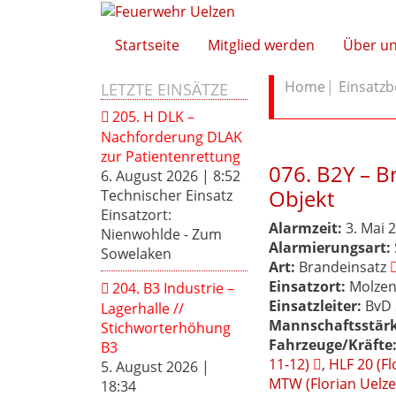
Startseite
Mitglied werden
Über u
Home
Einsatzb
LETZTE EINSÄTZE
205. H DLK –
Nachforderung DLAK
zur Patientenrettung
076. B2Y – B
6. August 2026
|
8:52
Objekt
Technischer Einsatz
Einsatzort:
Alarmzeit:
3. Mai 
Nienwohlde - Zum
Alarmierungsart:
Sowelaken
Art:
Brandeinsatz
Einsatzort:
Molzen
204. B3 Industrie –
Einsatzleiter:
BvD 
Lagerhalle //
Mannschaftsstärk
Stichworterhöhung
Fahrzeuge/Kräfte
B3
11-12)
,
HLF 20 (Fl
5. August 2026
|
MTW (Florian Uelze
18:34