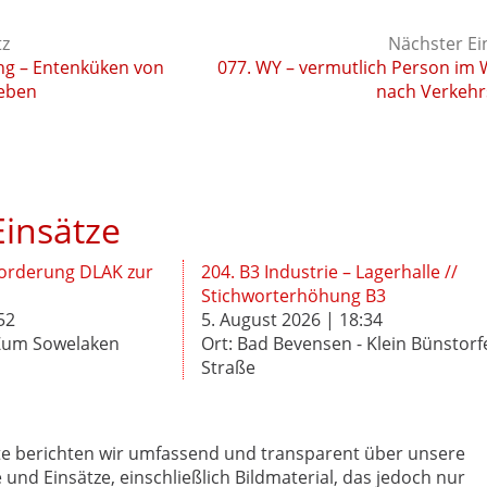
tz
Nächster Ei
ung – Entenküken von
077. WY – vermutlich Person im
ieben
nach Verkehr
insätze
forderung DLAK zur
204. B3 Industrie – Lagerhalle //
Stichworterhöhung B3
52
5. August 2026 | 18:34
 Zum Sowelaken
Ort: Bad Bevensen - Klein Bünstorf
Straße
te berichten wir umfassend und transparent über unsere
e und Einsätze, einschließlich Bildmaterial, das jedoch nur