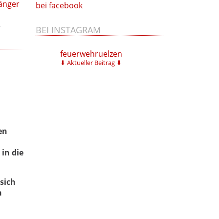
änger
bei facebook
-
BEI INSTAGRAM
feuerwehruelzen
⬇ Aktueller Beitrag ⬇
en
in die
sich
n