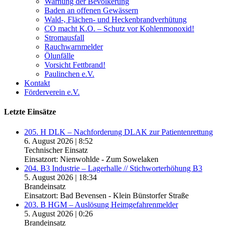
Warnung der Bevölkerung
Baden an offenen Gewässern
Wald-, Flächen- und Heckenbrandverhütung
CO macht K.O. – Schutz vor Kohlenmonoxid!
Stromausfall
Rauchwarnmelder
Ölunfälle
Vorsicht Fettbrand!
Paulinchen e.V.
Kontakt
Förderverein e.V.
Letzte Einsätze
205. H DLK – Nachforderung DLAK zur Patientenrettung
6. August 2026
|
8:52
Technischer Einsatz
Einsatzort: Nienwohlde - Zum Sowelaken
204. B3 Industrie – Lagerhalle // Stichworterhöhung B3
5. August 2026
|
18:34
Brandeinsatz
Einsatzort: Bad Bevensen - Klein Bünstorfer Straße
203. B HGM – Auslösung Heimgefahrenmelder
5. August 2026
|
0:26
Brandeinsatz