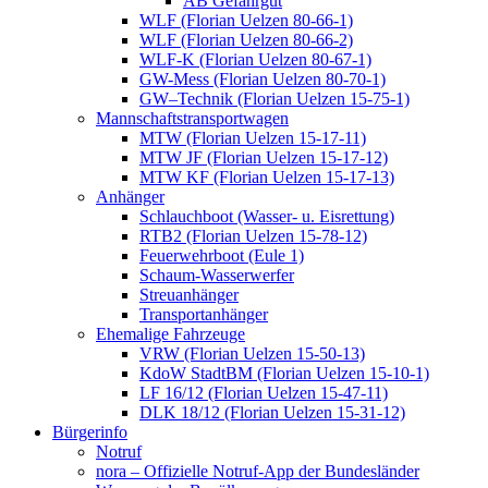
AB Gefahrgut
WLF (Florian Uelzen 80-66-1)
WLF (Florian Uelzen 80-66-2)
WLF-K (Florian Uelzen 80-67-1)
GW-Mess (Florian Uelzen 80-70-1)
GW–Technik (Florian Uelzen 15-75-1)
Mannschaftstransportwagen
MTW (Florian Uelzen 15-17-11)
MTW JF (Florian Uelzen 15-17-12)
MTW KF (Florian Uelzen 15-17-13)
Anhänger
Schlauchboot (Wasser- u. Eisrettung)
RTB2 (Florian Uelzen 15-78-12)
Feuerwehrboot (Eule 1)
Schaum-Wasserwerfer
Streuanhänger
Transportanhänger
Ehemalige Fahrzeuge
VRW (Florian Uelzen 15-50-13)
KdoW StadtBM (Florian Uelzen 15-10-1)
LF 16/12 (Florian Uelzen 15-47-11)
DLK 18/12 (Florian Uelzen 15-31-12)
Bürgerinfo
Notruf
nora – Offizielle Notruf-App der Bundesländer