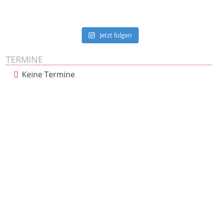
Jetzt folgen
TERMINE
Keine Termine
Presse
Impressum
Datenschutzerklärung
Cookie-Richtlinie (EU)