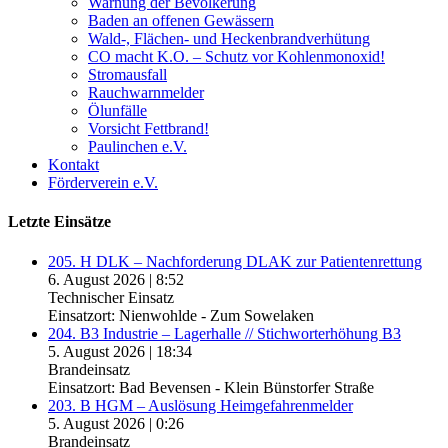
Warnung der Bevölkerung
Baden an offenen Gewässern
Wald-, Flächen- und Heckenbrandverhütung
CO macht K.O. – Schutz vor Kohlenmonoxid!
Stromausfall
Rauchwarnmelder
Ölunfälle
Vorsicht Fettbrand!
Paulinchen e.V.
Kontakt
Förderverein e.V.
Letzte Einsätze
205. H DLK – Nachforderung DLAK zur Patientenrettung
6. August 2026
|
8:52
Technischer Einsatz
Einsatzort: Nienwohlde - Zum Sowelaken
204. B3 Industrie – Lagerhalle // Stichworterhöhung B3
5. August 2026
|
18:34
Brandeinsatz
Einsatzort: Bad Bevensen - Klein Bünstorfer Straße
203. B HGM – Auslösung Heimgefahrenmelder
5. August 2026
|
0:26
Brandeinsatz