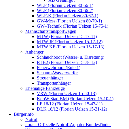
AB Gefahrgut
WLF (Florian Uelzen 80-66-1)
WLF (Florian Uelzen 80-66-2)
WLF-K (Florian Uelzen 80-67-1)
GW-Mess (Florian Uelzen 80-70-1)
GW–Technik (Florian Uelzen 15-75-1)
Mannschaftstransportwagen
MTW (Florian Uelzen 15-17-11)
MTW JF (Florian Uelzen 15-17-12)
MTW KF (Florian Uelzen 15-17-13)
Anhänger
Schlauchboot (Wasser- u. Eisrettung)
RTB2 (Florian Uelzen 15-78-12)
Feuerwehrboot (Eule 1)
Schaum-Wasserwerfer
Streuanhänger
Transportanhänger
Ehemalige Fahrzeuge
VRW (Florian Uelzen 15-50-13)
KdoW StadtBM (Florian Uelzen 15-10-1)
LF 16/12 (Florian Uelzen 15-47-11)
DLK 18/12 (Florian Uelzen 15-31-12)
Bürgerinfo
Notruf
nora – Offizielle Notruf-App der Bundesländer