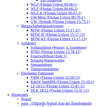
AB Gefahrgut
WLF (Florian Uelzen 80-66-1)
WLF (Florian Uelzen 80-66-2)
WLF-K (Florian Uelzen 80-67-1)
GW-Mess (Florian Uelzen 80-70-1)
GW–Technik (Florian Uelzen 15-75-1)
Mannschaftstransportwagen
MTW (Florian Uelzen 15-17-11)
MTW JF (Florian Uelzen 15-17-12)
MTW KF (Florian Uelzen 15-17-13)
Anhänger
Schlauchboot (Wasser- u. Eisrettung)
RTB2 (Florian Uelzen 15-78-12)
Feuerwehrboot (Eule 1)
Schaum-Wasserwerfer
Streuanhänger
Transportanhänger
Ehemalige Fahrzeuge
VRW (Florian Uelzen 15-50-13)
KdoW StadtBM (Florian Uelzen 15-10-1)
LF 16/12 (Florian Uelzen 15-47-11)
DLK 18/12 (Florian Uelzen 15-31-12)
Bürgerinfo
Notruf
nora – Offizielle Notruf-App der Bundesländer