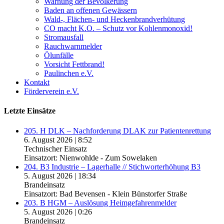
Warnung der Bevölkerung
Baden an offenen Gewässern
Wald-, Flächen- und Heckenbrandverhütung
CO macht K.O. – Schutz vor Kohlenmonoxid!
Stromausfall
Rauchwarnmelder
Ölunfälle
Vorsicht Fettbrand!
Paulinchen e.V.
Kontakt
Förderverein e.V.
Letzte Einsätze
205. H DLK – Nachforderung DLAK zur Patientenrettung
6. August 2026
|
8:52
Technischer Einsatz
Einsatzort: Nienwohlde - Zum Sowelaken
204. B3 Industrie – Lagerhalle // Stichworterhöhung B3
5. August 2026
|
18:34
Brandeinsatz
Einsatzort: Bad Bevensen - Klein Bünstorfer Straße
203. B HGM – Auslösung Heimgefahrenmelder
5. August 2026
|
0:26
Brandeinsatz