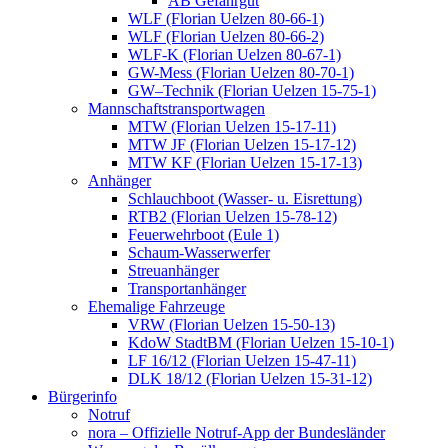
AB Gefahrgut
WLF (Florian Uelzen 80-66-1)
WLF (Florian Uelzen 80-66-2)
WLF-K (Florian Uelzen 80-67-1)
GW-Mess (Florian Uelzen 80-70-1)
GW–Technik (Florian Uelzen 15-75-1)
Mannschaftstransportwagen
MTW (Florian Uelzen 15-17-11)
MTW JF (Florian Uelzen 15-17-12)
MTW KF (Florian Uelzen 15-17-13)
Anhänger
Schlauchboot (Wasser- u. Eisrettung)
RTB2 (Florian Uelzen 15-78-12)
Feuerwehrboot (Eule 1)
Schaum-Wasserwerfer
Streuanhänger
Transportanhänger
Ehemalige Fahrzeuge
VRW (Florian Uelzen 15-50-13)
KdoW StadtBM (Florian Uelzen 15-10-1)
LF 16/12 (Florian Uelzen 15-47-11)
DLK 18/12 (Florian Uelzen 15-31-12)
Bürgerinfo
Notruf
nora – Offizielle Notruf-App der Bundesländer