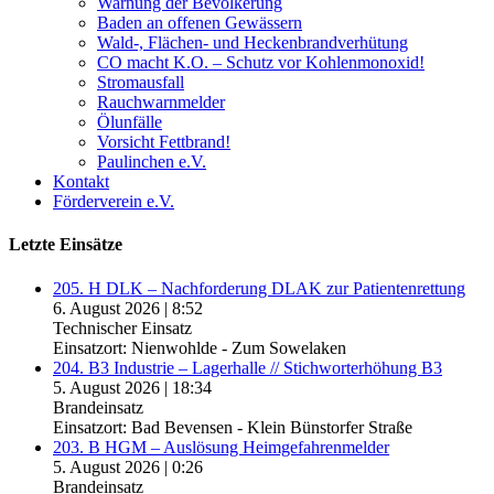
Warnung der Bevölkerung
Baden an offenen Gewässern
Wald-, Flächen- und Heckenbrandverhütung
CO macht K.O. – Schutz vor Kohlenmonoxid!
Stromausfall
Rauchwarnmelder
Ölunfälle
Vorsicht Fettbrand!
Paulinchen e.V.
Kontakt
Förderverein e.V.
Letzte Einsätze
205. H DLK – Nachforderung DLAK zur Patientenrettung
6. August 2026
|
8:52
Technischer Einsatz
Einsatzort: Nienwohlde - Zum Sowelaken
204. B3 Industrie – Lagerhalle // Stichworterhöhung B3
5. August 2026
|
18:34
Brandeinsatz
Einsatzort: Bad Bevensen - Klein Bünstorfer Straße
203. B HGM – Auslösung Heimgefahrenmelder
5. August 2026
|
0:26
Brandeinsatz