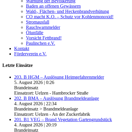
Warnung der Bevölkerung
Baden an offenen Gewässern
Wald-, Flächen- und Heckenbrandverhütung
CO macht K.O. – Schutz vor Kohlenmonoxid!
Stromausfall
Rauchwarnmelder
Ölunfälle
Vorsicht Fettbrand!
Paulinchen e.V.
Kontakt
Förderverein e.V.
Letzte Einsätze
203. B HGM – Auslösung Heimgefahrenmelder
5. August 2026
|
0:26
Brandeinsatz
Einsatzort: Uelzen - Hambrocker Straße
202. B BMA – Auslösung Brandmeldeanlage
4. August 2026
|
22:34
Brandeinsatz > Brandmeldeanlage
Einsatzort: Uelzen - An der Zuckerfabrik
201. B1 VEG – Brand Vegetation Gartengrundstück
4. August 2026
|
20:19
Brandeinsatz