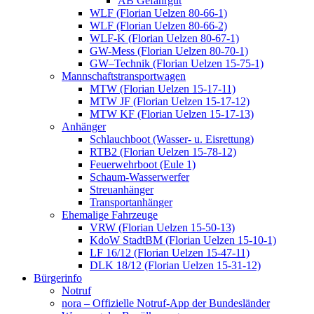
AB Gefahrgut
WLF (Florian Uelzen 80-66-1)
WLF (Florian Uelzen 80-66-2)
WLF-K (Florian Uelzen 80-67-1)
GW-Mess (Florian Uelzen 80-70-1)
GW–Technik (Florian Uelzen 15-75-1)
Mannschaftstransportwagen
MTW (Florian Uelzen 15-17-11)
MTW JF (Florian Uelzen 15-17-12)
MTW KF (Florian Uelzen 15-17-13)
Anhänger
Schlauchboot (Wasser- u. Eisrettung)
RTB2 (Florian Uelzen 15-78-12)
Feuerwehrboot (Eule 1)
Schaum-Wasserwerfer
Streuanhänger
Transportanhänger
Ehemalige Fahrzeuge
VRW (Florian Uelzen 15-50-13)
KdoW StadtBM (Florian Uelzen 15-10-1)
LF 16/12 (Florian Uelzen 15-47-11)
DLK 18/12 (Florian Uelzen 15-31-12)
Bürgerinfo
Notruf
nora – Offizielle Notruf-App der Bundesländer