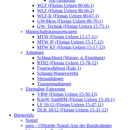
AB Gefahrgut
WLF (Florian Uelzen 80-66-1)
WLF (Florian Uelzen 80-66-2)
WLF-K (Florian Uelzen 80-67-1)
GW-Mess (Florian Uelzen 80-70-1)
GW–Technik (Florian Uelzen 15-75-1)
Mannschaftstransportwagen
MTW (Florian Uelzen 15-17-11)
MTW JF (Florian Uelzen 15-17-12)
MTW KF (Florian Uelzen 15-17-13)
Anhänger
Schlauchboot (Wasser- u. Eisrettung)
RTB2 (Florian Uelzen 15-78-12)
Feuerwehrboot (Eule 1)
Schaum-Wasserwerfer
Streuanhänger
Transportanhänger
Ehemalige Fahrzeuge
VRW (Florian Uelzen 15-50-13)
KdoW StadtBM (Florian Uelzen 15-10-1)
LF 16/12 (Florian Uelzen 15-47-11)
DLK 18/12 (Florian Uelzen 15-31-12)
Bürgerinfo
Notruf
nora – Offizielle Notruf-App der Bundesländer