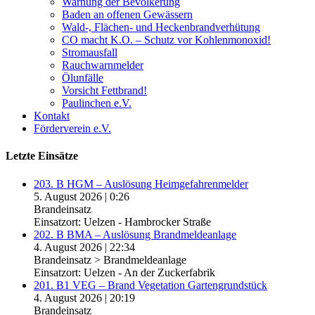
Warnung der Bevölkerung
Baden an offenen Gewässern
Wald-, Flächen- und Heckenbrandverhütung
CO macht K.O. – Schutz vor Kohlenmonoxid!
Stromausfall
Rauchwarnmelder
Ölunfälle
Vorsicht Fettbrand!
Paulinchen e.V.
Kontakt
Förderverein e.V.
Letzte Einsätze
203. B HGM – Auslösung Heimgefahrenmelder
5. August 2026
|
0:26
Brandeinsatz
Einsatzort: Uelzen - Hambrocker Straße
202. B BMA – Auslösung Brandmeldeanlage
4. August 2026
|
22:34
Brandeinsatz > Brandmeldeanlage
Einsatzort: Uelzen - An der Zuckerfabrik
201. B1 VEG – Brand Vegetation Gartengrundstück
4. August 2026
|
20:19
Brandeinsatz