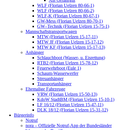
AB Gefahrgut
WLF (Florian Uelzen 80-66-1)
WLF (Florian Uelzen 80-66-2)
WLF-K (Florian Uelzen 80-67-1)
GW-Mess (Florian Uelzen 80-70-1)
GW–Technik (Florian Uelzen 15-75-1)
Mannschaftstransportwagen
MTW (Florian Uelzen 15-17-11)
MTW JF (Florian Uelzen 15-17-12)
MTW KF (Florian Uelzen 15-17-13)
Anhänger
Schlauchboot (Wasser- u. Eisrettung)
RTB2 (Florian Uelzen 15-78-12)
Feuerwehrboot (Eule 1)
Schaum-Wasserwerfer
Streuanhänger
Transportanhänger
Ehemalige Fahrzeuge
VRW (Florian Uelzen 15-50-13)
KdoW StadtBM (Florian Uelzen 15-10-1)
LF 16/12 (Florian Uelzen 15-47-11)
DLK 18/12 (Florian Uelzen 15-31-12)
Bürgerinfo
Notruf
nora – Offizielle Notruf-App der Bundesländer