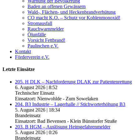
Warnung der Bevölkerung
Baden an offenen Gewässern
Wald-, Flächen- und Heckenbrandverhütung
CO macht K.O. – Schutz vor Kohlenmonoxid!
Stromausfall
Rauchwarnmelder
Ölunfälle
Vorsicht Fettbrand!
Paulinchen e.V.
Kontakt
Förderverein e.V.
Letzte Einsätze
205. H DLK – Nachforderung DLAK zur Patientenrettung
6. August 2026
|
8:52
Technischer Einsatz
Einsatzort: Nienwohlde - Zum Sowelaken
204. B3 Industrie – Lagerhalle // Stichworterhöhung B3
5. August 2026
|
18:34
Brandeinsatz
Einsatzort: Bad Bevensen - Klein Bünstorfer Straße
203. B HGM – Auslösung Heimgefahrenmelder
5. August 2026
|
0:26
Brandeinsatz