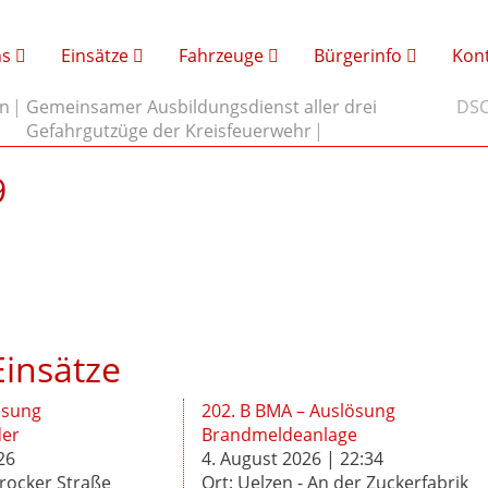
ns
Einsätze
Fahrzeuge
Bürgerinfo
Kon
in
Gemeinsamer Ausbildungsdienst aller drei
DSC
Gefahrgutzüge der Kreisfeuerwehr
9
insätze
ösung
202. B BMA – Auslösung
er
Brandmeldeanlage
26
4. August 2026 | 22:34
rocker Straße
Ort: Uelzen - An der Zuckerfabrik