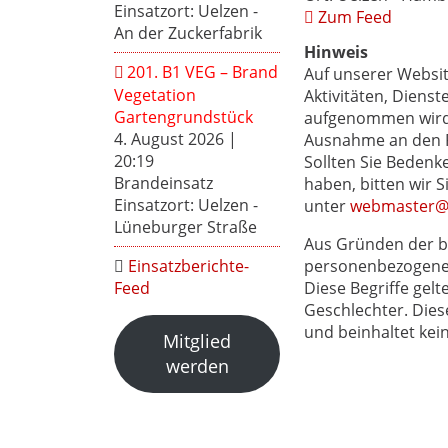
Einsatzort: Uelzen -
Zum Feed
An der Zuckerfabrik
Hinweis
201. B1 VEG – Brand
Auf unserer Websi
Vegetation
Aktivitäten, Dienst
Gartengrundstück
aufgenommen wird, 
4. August 2026
|
Ausnahme an den Pr
20:19
Sollten Sie Bedenke
Brandeinsatz
haben, bitten wir 
Einsatzort: Uelzen -
unter
webmaster@f
Lüneburger Straße
Aus Gründen der b
personenbezogenen
Einsatzberichte-
Diese Begriffe gelt
Feed
Geschlechter. Dies
und beinhaltet kei
Mitglied
werden