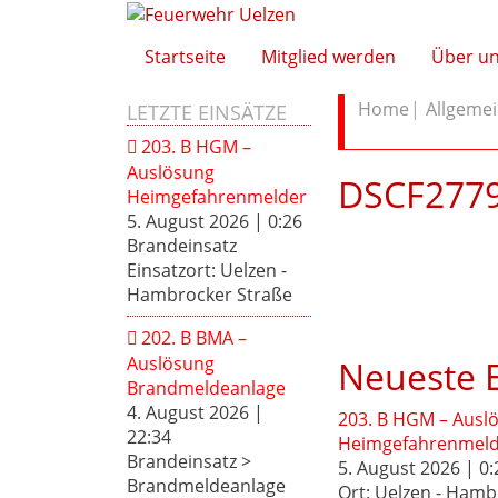
Startseite
Mitglied werden
Über u
Home
Allgeme
LETZTE EINSÄTZE
203. B HGM –
Auslösung
DSCF277
Heimgefahrenmelder
5. August 2026
|
0:26
Brandeinsatz
Einsatzort: Uelzen -
Hambrocker Straße
202. B BMA –
Auslösung
Neueste E
Brandmeldeanlage
4. August 2026
|
203. B HGM – Ausl
22:34
Heimgefahrenmeld
Brandeinsatz >
5. August 2026 | 0:
Brandmeldeanlage
Ort: Uelzen - Hamb