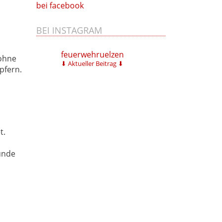
bei facebook
BEI INSTAGRAM
feuerwehruelzen
 ohne
⬇ Aktueller Beitrag ⬇
pfern.
t.
ünde