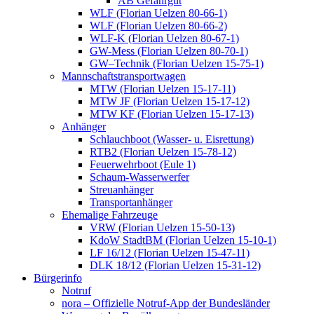
AB Gefahrgut
WLF (Florian Uelzen 80-66-1)
WLF (Florian Uelzen 80-66-2)
WLF-K (Florian Uelzen 80-67-1)
GW-Mess (Florian Uelzen 80-70-1)
GW–Technik (Florian Uelzen 15-75-1)
Mannschaftstransportwagen
MTW (Florian Uelzen 15-17-11)
MTW JF (Florian Uelzen 15-17-12)
MTW KF (Florian Uelzen 15-17-13)
Anhänger
Schlauchboot (Wasser- u. Eisrettung)
RTB2 (Florian Uelzen 15-78-12)
Feuerwehrboot (Eule 1)
Schaum-Wasserwerfer
Streuanhänger
Transportanhänger
Ehemalige Fahrzeuge
VRW (Florian Uelzen 15-50-13)
KdoW StadtBM (Florian Uelzen 15-10-1)
LF 16/12 (Florian Uelzen 15-47-11)
DLK 18/12 (Florian Uelzen 15-31-12)
Bürgerinfo
Notruf
nora – Offizielle Notruf-App der Bundesländer