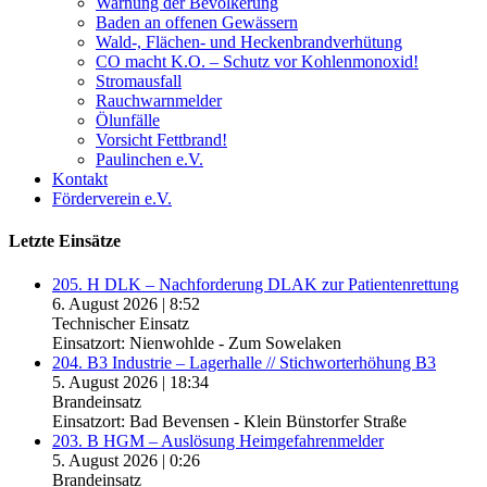
Warnung der Bevölkerung
Baden an offenen Gewässern
Wald-, Flächen- und Heckenbrandverhütung
CO macht K.O. – Schutz vor Kohlenmonoxid!
Stromausfall
Rauchwarnmelder
Ölunfälle
Vorsicht Fettbrand!
Paulinchen e.V.
Kontakt
Förderverein e.V.
Letzte Einsätze
205. H DLK – Nachforderung DLAK zur Patientenrettung
6. August 2026
|
8:52
Technischer Einsatz
Einsatzort: Nienwohlde - Zum Sowelaken
204. B3 Industrie – Lagerhalle // Stichworterhöhung B3
5. August 2026
|
18:34
Brandeinsatz
Einsatzort: Bad Bevensen - Klein Bünstorfer Straße
203. B HGM – Auslösung Heimgefahrenmelder
5. August 2026
|
0:26
Brandeinsatz