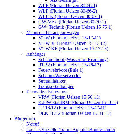
AB Gefahrgut
WLF (Florian Uelzen 80-66-1)
WLF (Florian Uelzen 80-66-2)
WLF-K (Florian Uelzen 80-67-1)
GW-Mess (Florian Uelzen 80-70-1)
GW–Technik (Florian Uelzen 15-75-1)
Mannschaftstransportwagen
MTW (Florian Uelzen 15-17-11)
MTW JF (Florian Uelzen 15-17-12)
MTW KF (Florian Uelzen 15-17-13)
Anhänger
Schlauchboot (Wasser- u. Eisrettung)
RTB2 (Florian Uelzen 15-78-12)
Feuerwehrboot (Eule 1)
Schaum-Wasserwerfer
Streuanhänger
Transportanhänger
Ehemalige Fahrzeuge
VRW (Florian Uelzen 15-50-13)
KdoW StadtBM (Florian Uelzen 15-10-1)
LF 16/12 (Florian Uelzen 15-47-11)
DLK 18/12 (Florian Uelzen 15-31-12)
Bürgerinfo
Notruf
nora – Offizielle Notruf-App der Bundesländer