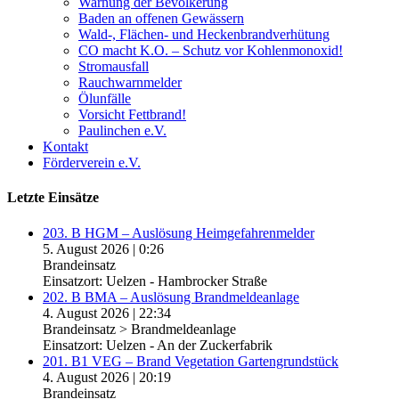
Warnung der Bevölkerung
Baden an offenen Gewässern
Wald-, Flächen- und Heckenbrandverhütung
CO macht K.O. – Schutz vor Kohlenmonoxid!
Stromausfall
Rauchwarnmelder
Ölunfälle
Vorsicht Fettbrand!
Paulinchen e.V.
Kontakt
Förderverein e.V.
Letzte Einsätze
203. B HGM – Auslösung Heimgefahrenmelder
5. August 2026
|
0:26
Brandeinsatz
Einsatzort: Uelzen - Hambrocker Straße
202. B BMA – Auslösung Brandmeldeanlage
4. August 2026
|
22:34
Brandeinsatz > Brandmeldeanlage
Einsatzort: Uelzen - An der Zuckerfabrik
201. B1 VEG – Brand Vegetation Gartengrundstück
4. August 2026
|
20:19
Brandeinsatz