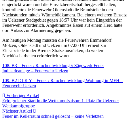
eingerückt waren und die Einsatzbereitschaft hergestellt hatten,
kontrollierte die Feuerwehr Oldenstadt die Brandstelle in den
Nachtstunden mittels Wärmebildkamera. Bei einem weiteren Einsatz
im Uelzener Stadtgebiet gegen 18:57 Uhr war kein Eingreifen der
Feuerwehr erforderlich. Angebranntes Essen auf einem Herd hatte
dort Anlass zur Alarmierung gegeben.
Am heutigen Montag mussten die Feuerwehren Emmendorf,
Molzen, Oldenstadt und Uelzen um 07:00 Uhr erneut zur
Einsatzstelle in der Bremer Straße ausrücken, da weitere
Nachlöscharbeiten erforderlich waren.
108. B3 – Feuer / Rauchentwicklung // Sägewerk Feuer
Industrieanlage – Feuerwehr Uelzen
109. B2 DLK Y – Feuer / Rauchentwicklung Wohnung in MFH –
Feuerwehr Uelzen
Beitragsnavigation
Vorheriger
Vorheriger Artikel
Artikel:
Erfolgreicher Start in die Wettkampfsaison: 1. Platz für Uelzener
Wettkampfgruppe
Nächster
Nächster Artikel
Artikel:
Feuer im Kellerraum schnell gelöscht – keine Verletzten