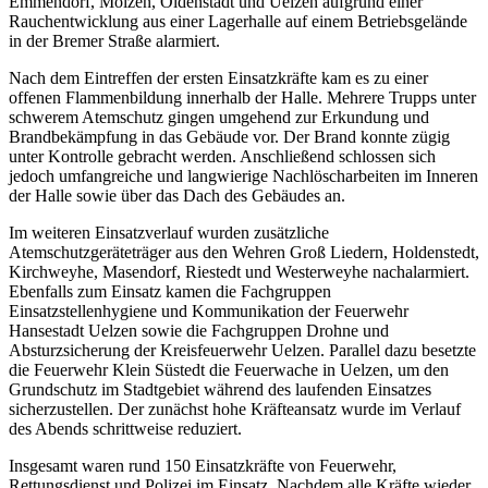
Emmendorf, Molzen, Oldenstadt und Uelzen aufgrund einer
Rauchentwicklung aus einer Lagerhalle auf einem Betriebsgelände
in der Bremer Straße alarmiert.
Nach dem Eintreffen der ersten Einsatzkräfte kam es zu einer
offenen Flammenbildung innerhalb der Halle. Mehrere Trupps unter
schwerem Atemschutz gingen umgehend zur Erkundung und
Brandbekämpfung in das Gebäude vor. Der Brand konnte zügig
unter Kontrolle gebracht werden. Anschließend schlossen sich
jedoch umfangreiche und langwierige Nachlöscharbeiten im Inneren
der Halle sowie über das Dach des Gebäudes an.
Im weiteren Einsatzverlauf wurden zusätzliche
Atemschutzgeräteträger aus den Wehren Groß Liedern, Holdenstedt,
Kirchweyhe, Masendorf, Riestedt und Westerweyhe nachalarmiert.
Ebenfalls zum Einsatz kamen die Fachgruppen
Einsatzstellenhygiene und Kommunikation der Feuerwehr
Hansestadt Uelzen sowie die Fachgruppen Drohne und
Absturzsicherung der Kreisfeuerwehr Uelzen. Parallel dazu besetzte
die Feuerwehr Klein Süstedt die Feuerwache in Uelzen, um den
Grundschutz im Stadtgebiet während des laufenden Einsatzes
sicherzustellen. Der zunächst hohe Kräfteansatz wurde im Verlauf
des Abends schrittweise reduziert.
Insgesamt waren rund 150 Einsatzkräfte von Feuerwehr,
Rettungsdienst und Polizei im Einsatz. Nachdem alle Kräfte wieder