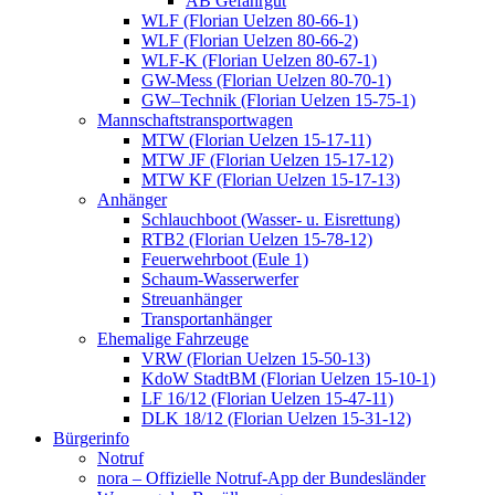
AB Gefahrgut
WLF (Florian Uelzen 80-66-1)
WLF (Florian Uelzen 80-66-2)
WLF-K (Florian Uelzen 80-67-1)
GW-Mess (Florian Uelzen 80-70-1)
GW–Technik (Florian Uelzen 15-75-1)
Mannschaftstransportwagen
MTW (Florian Uelzen 15-17-11)
MTW JF (Florian Uelzen 15-17-12)
MTW KF (Florian Uelzen 15-17-13)
Anhänger
Schlauchboot (Wasser- u. Eisrettung)
RTB2 (Florian Uelzen 15-78-12)
Feuerwehrboot (Eule 1)
Schaum-Wasserwerfer
Streuanhänger
Transportanhänger
Ehemalige Fahrzeuge
VRW (Florian Uelzen 15-50-13)
KdoW StadtBM (Florian Uelzen 15-10-1)
LF 16/12 (Florian Uelzen 15-47-11)
DLK 18/12 (Florian Uelzen 15-31-12)
Bürgerinfo
Notruf
nora – Offizielle Notruf-App der Bundesländer