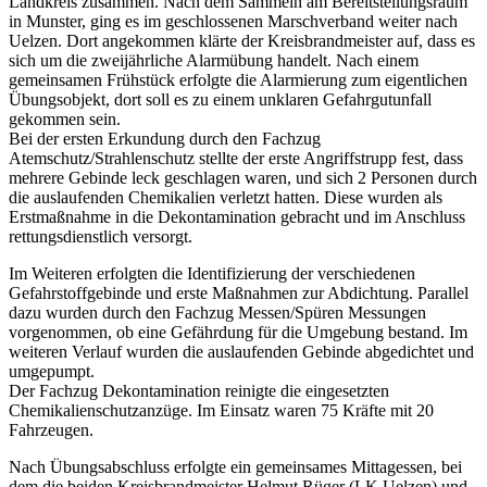
Landkreis zusammen. Nach dem Sammeln am Bereitstellungsraum
in Munster, ging es im geschlossenen Marschverband weiter nach
Uelzen. Dort angekommen klärte der Kreisbrandmeister auf, dass es
sich um die zweijährliche Alarmübung handelt. Nach einem
gemeinsamen Frühstück erfolgte die Alarmierung zum eigentlichen
Übungsobjekt, dort soll es zu einem unklaren Gefahrgutunfall
gekommen sein.
Bei der ersten Erkundung durch den Fachzug
Atemschutz/Strahlenschutz stellte der erste Angriffstrupp fest, dass
mehrere Gebinde leck geschlagen waren, und sich 2 Personen durch
die auslaufenden Chemikalien verletzt hatten. Diese wurden als
Erstmaßnahme in die Dekontamination gebracht und im Anschluss
rettungsdienstlich versorgt.
Im Weiteren erfolgten die Identifizierung der verschiedenen
Gefahrstoffgebinde und erste Maßnahmen zur Abdichtung. Parallel
dazu wurden durch den Fachzug Messen/Spüren Messungen
vorgenommen, ob eine Gefährdung für die Umgebung bestand. Im
weiteren Verlauf wurden die auslaufenden Gebinde abgedichtet und
umgepumpt.
Der Fachzug Dekontamination reinigte die eingesetzten
Chemikalienschutzanzüge. Im Einsatz waren 75 Kräfte mit 20
Fahrzeugen.
Nach Übungsabschluss erfolgte ein gemeinsames Mittagessen, bei
dem die beiden Kreisbrandmeister Helmut Rüger (LK Uelzen) und