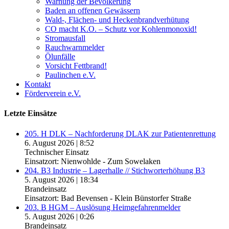
Warnung der Bevölkerung
Baden an offenen Gewässern
Wald-, Flächen- und Heckenbrandverhütung
CO macht K.O. – Schutz vor Kohlenmonoxid!
Stromausfall
Rauchwarnmelder
Ölunfälle
Vorsicht Fettbrand!
Paulinchen e.V.
Kontakt
Förderverein e.V.
Letzte Einsätze
205. H DLK – Nachforderung DLAK zur Patientenrettung
6. August 2026
|
8:52
Technischer Einsatz
Einsatzort: Nienwohlde - Zum Sowelaken
204. B3 Industrie – Lagerhalle // Stichworterhöhung B3
5. August 2026
|
18:34
Brandeinsatz
Einsatzort: Bad Bevensen - Klein Bünstorfer Straße
203. B HGM – Auslösung Heimgefahrenmelder
5. August 2026
|
0:26
Brandeinsatz