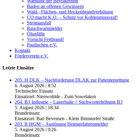
Warnung der Bevölkerung
Baden an offenen Gewässern
Wald-, Flächen- und Heckenbrandverhütung
CO macht K.O. – Schutz vor Kohlenmonoxid!
Stromausfall
Rauchwarnmelder
Ölunfälle
Vorsicht Fettbrand!
Paulinchen e.V.
Kontakt
Förderverein e.V.
Letzte Einsätze
205. H DLK – Nachforderung DLAK zur Patientenrettung
6. August 2026
|
8:52
Technischer Einsatz
Einsatzort: Nienwohlde - Zum Sowelaken
204. B3 Industrie – Lagerhalle // Stichworterhöhung B3
5. August 2026
|
18:34
Brandeinsatz
Einsatzort: Bad Bevensen - Klein Bünstorfer Straße
203. B HGM – Auslösung Heimgefahrenmelder
5. August 2026
|
0:26
Brandeinsatz