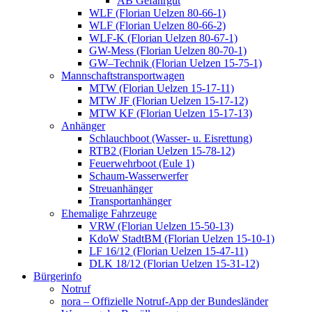
AB Gefahrgut
WLF (Florian Uelzen 80-66-1)
WLF (Florian Uelzen 80-66-2)
WLF-K (Florian Uelzen 80-67-1)
GW-Mess (Florian Uelzen 80-70-1)
GW–Technik (Florian Uelzen 15-75-1)
Mannschaftstransportwagen
MTW (Florian Uelzen 15-17-11)
MTW JF (Florian Uelzen 15-17-12)
MTW KF (Florian Uelzen 15-17-13)
Anhänger
Schlauchboot (Wasser- u. Eisrettung)
RTB2 (Florian Uelzen 15-78-12)
Feuerwehrboot (Eule 1)
Schaum-Wasserwerfer
Streuanhänger
Transportanhänger
Ehemalige Fahrzeuge
VRW (Florian Uelzen 15-50-13)
KdoW StadtBM (Florian Uelzen 15-10-1)
LF 16/12 (Florian Uelzen 15-47-11)
DLK 18/12 (Florian Uelzen 15-31-12)
Bürgerinfo
Notruf
nora – Offizielle Notruf-App der Bundesländer