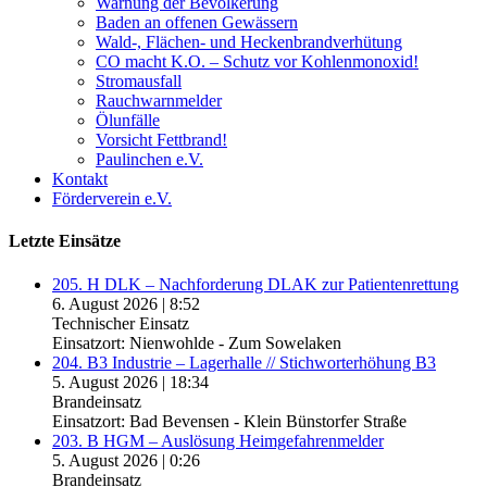
Warnung der Bevölkerung
Baden an offenen Gewässern
Wald-, Flächen- und Heckenbrandverhütung
CO macht K.O. – Schutz vor Kohlenmonoxid!
Stromausfall
Rauchwarnmelder
Ölunfälle
Vorsicht Fettbrand!
Paulinchen e.V.
Kontakt
Förderverein e.V.
Letzte Einsätze
205. H DLK – Nachforderung DLAK zur Patientenrettung
6. August 2026
|
8:52
Technischer Einsatz
Einsatzort: Nienwohlde - Zum Sowelaken
204. B3 Industrie – Lagerhalle // Stichworterhöhung B3
5. August 2026
|
18:34
Brandeinsatz
Einsatzort: Bad Bevensen - Klein Bünstorfer Straße
203. B HGM – Auslösung Heimgefahrenmelder
5. August 2026
|
0:26
Brandeinsatz