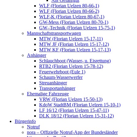
AB Gefahrgut
WLF (Florian Uelzen 80-66-1)
WLF (Florian Uelzen 80-66-2)
WLF-K (Florian Uelzen 80-67-1)
GW-Mess (Florian Uelzen 80-70-1)
GW–Technik (Florian Uelzen 15-75-1)
Mannschaftstransportwagen
MTW (Florian Uelzen 15-17-11)
MTW JF (Florian Uelzen 15-17-12)
MTW KF (Florian Uelzen 15-17-13)
Anhänger
Schlauchboot (Wasser- u. Eisrettung)
RTB2 (Florian Uelzen 15-78-12)
Feuerwehrboot (Eule 1)
Schaum-Wasserwerfer
Streuanhänger
Transportanhänger
Ehemalige Fahrzeuge
VRW (Florian Uelzen 15-50-13)
KdoW StadtBM (Florian Uelzen 15-10-1)
LF 16/12 (Florian Uelzen 15-47-11)
DLK 18/12 (Florian Uelzen 15-31-12)
Bürgerinfo
Notruf
nora – Offizielle Notruf-App der Bundesländer