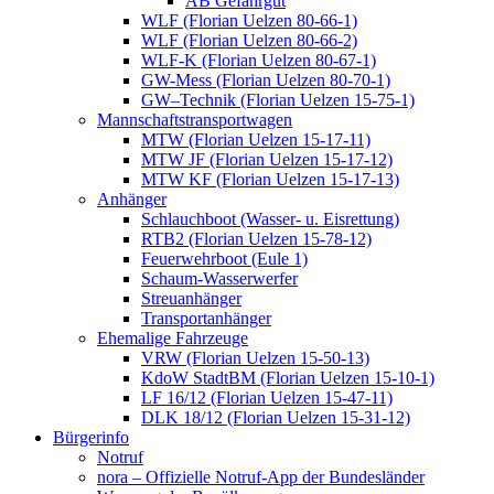
AB Gefahrgut
WLF (Florian Uelzen 80-66-1)
WLF (Florian Uelzen 80-66-2)
WLF-K (Florian Uelzen 80-67-1)
GW-Mess (Florian Uelzen 80-70-1)
GW–Technik (Florian Uelzen 15-75-1)
Mannschaftstransportwagen
MTW (Florian Uelzen 15-17-11)
MTW JF (Florian Uelzen 15-17-12)
MTW KF (Florian Uelzen 15-17-13)
Anhänger
Schlauchboot (Wasser- u. Eisrettung)
RTB2 (Florian Uelzen 15-78-12)
Feuerwehrboot (Eule 1)
Schaum-Wasserwerfer
Streuanhänger
Transportanhänger
Ehemalige Fahrzeuge
VRW (Florian Uelzen 15-50-13)
KdoW StadtBM (Florian Uelzen 15-10-1)
LF 16/12 (Florian Uelzen 15-47-11)
DLK 18/12 (Florian Uelzen 15-31-12)
Bürgerinfo
Notruf
nora – Offizielle Notruf-App der Bundesländer