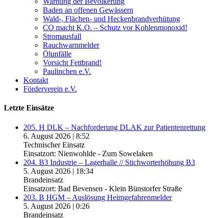
Warnung der Bevölkerung
Baden an offenen Gewässern
Wald-, Flächen- und Heckenbrandverhütung
CO macht K.O. – Schutz vor Kohlenmonoxid!
Stromausfall
Rauchwarnmelder
Ölunfälle
Vorsicht Fettbrand!
Paulinchen e.V.
Kontakt
Förderverein e.V.
Letzte Einsätze
205. H DLK – Nachforderung DLAK zur Patientenrettung
6. August 2026
|
8:52
Technischer Einsatz
Einsatzort: Nienwohlde - Zum Sowelaken
204. B3 Industrie – Lagerhalle // Stichworterhöhung B3
5. August 2026
|
18:34
Brandeinsatz
Einsatzort: Bad Bevensen - Klein Bünstorfer Straße
203. B HGM – Auslösung Heimgefahrenmelder
5. August 2026
|
0:26
Brandeinsatz