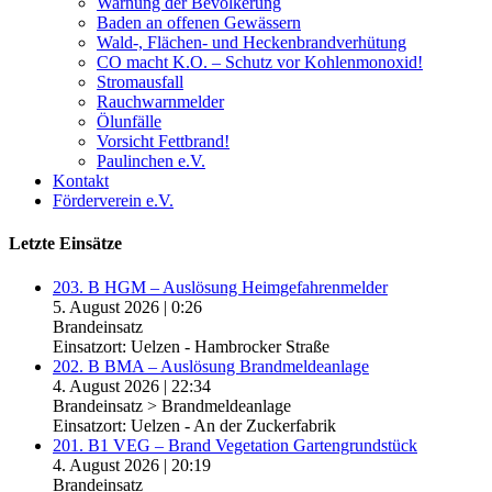
Warnung der Bevölkerung
Baden an offenen Gewässern
Wald-, Flächen- und Heckenbrandverhütung
CO macht K.O. – Schutz vor Kohlenmonoxid!
Stromausfall
Rauchwarnmelder
Ölunfälle
Vorsicht Fettbrand!
Paulinchen e.V.
Kontakt
Förderverein e.V.
Letzte Einsätze
203. B HGM – Auslösung Heimgefahrenmelder
5. August 2026
|
0:26
Brandeinsatz
Einsatzort: Uelzen - Hambrocker Straße
202. B BMA – Auslösung Brandmeldeanlage
4. August 2026
|
22:34
Brandeinsatz > Brandmeldeanlage
Einsatzort: Uelzen - An der Zuckerfabrik
201. B1 VEG – Brand Vegetation Gartengrundstück
4. August 2026
|
20:19
Brandeinsatz