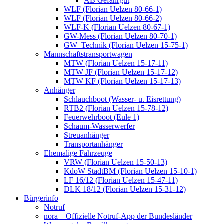
AB Gefahrgut
WLF (Florian Uelzen 80-66-1)
WLF (Florian Uelzen 80-66-2)
WLF-K (Florian Uelzen 80-67-1)
GW-Mess (Florian Uelzen 80-70-1)
GW–Technik (Florian Uelzen 15-75-1)
Mannschaftstransportwagen
MTW (Florian Uelzen 15-17-11)
MTW JF (Florian Uelzen 15-17-12)
MTW KF (Florian Uelzen 15-17-13)
Anhänger
Schlauchboot (Wasser- u. Eisrettung)
RTB2 (Florian Uelzen 15-78-12)
Feuerwehrboot (Eule 1)
Schaum-Wasserwerfer
Streuanhänger
Transportanhänger
Ehemalige Fahrzeuge
VRW (Florian Uelzen 15-50-13)
KdoW StadtBM (Florian Uelzen 15-10-1)
LF 16/12 (Florian Uelzen 15-47-11)
DLK 18/12 (Florian Uelzen 15-31-12)
Bürgerinfo
Notruf
nora – Offizielle Notruf-App der Bundesländer