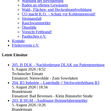
Warnung der Bevölkerung
Baden an offenen Gewässern
Wald-, Flächen- und Heckenbrandverhütung
CO macht K.O. – Schutz vor Kohlenmonoxid!
Stromausfall
Rauchwarnmelder
Ölunfälle
Vorsicht Fettbrand!
Paulinchen e.V.
Kontakt
Förderverein e.V.
Letzte Einsätze
205. H DLK – Nachforderung DLAK zur Patientenrettung
6. August 2026
|
8:52
Technischer Einsatz
Einsatzort: Nienwohlde - Zum Sowelaken
204. B3 Industrie – Lagerhalle // Stichworterhöhung B3
5. August 2026
|
18:34
Brandeinsatz
Einsatzort: Bad Bevensen - Klein Bünstorfer Straße
203. B HGM – Auslösung Heimgefahrenmelder
5. August 2026
|
0:26
Brandeinsatz