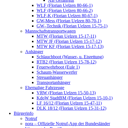
AB Gefahrgut
WLF (Florian Uelzen 80-66-1)
WLF (Florian Uelzen 80-66-2)
WLF-K (Florian Uelzen 80-67-1)
GW-Mess (Florian Uelzen 80-70-1)
GW–Technik (Florian Uelzen 15-75-1)
Mannschaftstransportwagen
MTW (Florian Uelzen 15-17-11)
MTW JF (Florian Uelzen 15-17-12)
MTW KF (Florian Uelzen 15-17-13)
Anhänger
Schlauchboot (Wasser- u. Eisrettung)
RTB2 (Florian Uelzen 15-78-12)
Feuerwehrboot (Eule 1)
Schaum-Wasserwerfer
Streuanhänger
Transportanhänger
Ehemalige Fahrzeuge
VRW (Florian Uelzen 15-50-13)
KdoW StadtBM (Florian Uelzen 15-10-1)
LF 16/12 (Florian Uelzen 15-47-11)
DLK 18/12 (Florian Uelzen 15-31-12)
Bürgerinfo
Notruf
nora – Offizielle Notruf-App der Bundesländer