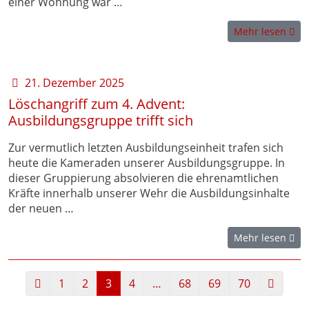
einer Wohnung war …
Mehr lesen
21. Dezember 2025
Löschangriff zum 4. Advent:
Ausbildungsgruppe trifft sich
Zur vermutlich letzten Ausbildungseinheit trafen sich
heute die Kameraden unserer Ausbildungsgruppe. In
dieser Gruppierung absolvieren die ehrenamtlichen
Kräfte innerhalb unserer Wehr die Ausbildungsinhalte
der neuen …
Mehr lesen
Neuere Artikel
Ältere A
1
2
3
4
…
68
69
70