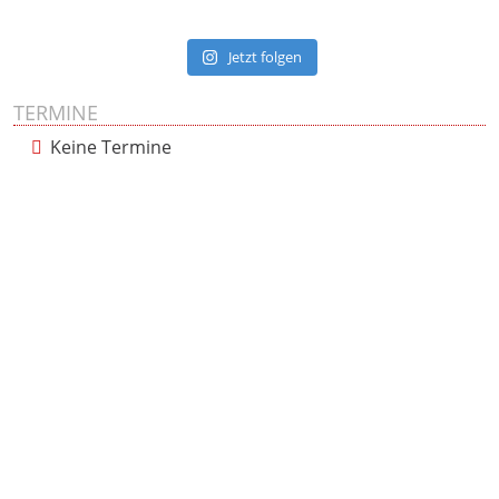
Jetzt folgen
TERMINE
Keine Termine
Presse
Impressum
Datenschutzerklärung
Cookie-Richtlinie (EU)
Copyright © 2021. Theme by
K. Preuss