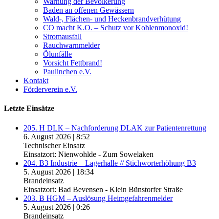
Warnung der Bevölkerung
Baden an offenen Gewässern
Wald-, Flächen- und Heckenbrandverhütung
CO macht K.O. – Schutz vor Kohlenmonoxid!
Stromausfall
Rauchwarnmelder
Ölunfälle
Vorsicht Fettbrand!
Paulinchen e.V.
Kontakt
Förderverein e.V.
Letzte Einsätze
205. H DLK – Nachforderung DLAK zur Patientenrettung
6. August 2026
|
8:52
Technischer Einsatz
Einsatzort: Nienwohlde - Zum Sowelaken
204. B3 Industrie – Lagerhalle // Stichworterhöhung B3
5. August 2026
|
18:34
Brandeinsatz
Einsatzort: Bad Bevensen - Klein Bünstorfer Straße
203. B HGM – Auslösung Heimgefahrenmelder
5. August 2026
|
0:26
Brandeinsatz