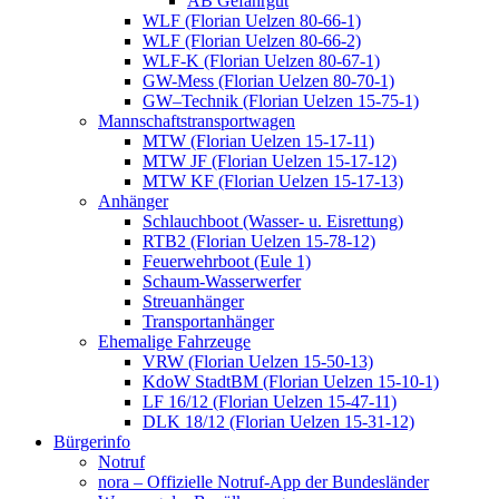
AB Gefahrgut
WLF (Florian Uelzen 80-66-1)
WLF (Florian Uelzen 80-66-2)
WLF-K (Florian Uelzen 80-67-1)
GW-Mess (Florian Uelzen 80-70-1)
GW–Technik (Florian Uelzen 15-75-1)
Mannschaftstransportwagen
MTW (Florian Uelzen 15-17-11)
MTW JF (Florian Uelzen 15-17-12)
MTW KF (Florian Uelzen 15-17-13)
Anhänger
Schlauchboot (Wasser- u. Eisrettung)
RTB2 (Florian Uelzen 15-78-12)
Feuerwehrboot (Eule 1)
Schaum-Wasserwerfer
Streuanhänger
Transportanhänger
Ehemalige Fahrzeuge
VRW (Florian Uelzen 15-50-13)
KdoW StadtBM (Florian Uelzen 15-10-1)
LF 16/12 (Florian Uelzen 15-47-11)
DLK 18/12 (Florian Uelzen 15-31-12)
Bürgerinfo
Notruf
nora – Offizielle Notruf-App der Bundesländer