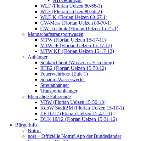
AB Gefahrgut
WLF (Florian Uelzen 80-66-1)
WLF (Florian Uelzen 80-66-2)
WLF-K (Florian Uelzen 80-67-1)
GW-Mess (Florian Uelzen 80-70-1)
GW–Technik (Florian Uelzen 15-75-1)
Mannschaftstransportwagen
MTW (Florian Uelzen 15-17-11)
MTW JF (Florian Uelzen 15-17-12)
MTW KF (Florian Uelzen 15-17-13)
Anhänger
Schlauchboot (Wasser- u. Eisrettung)
RTB2 (Florian Uelzen 15-78-12)
Feuerwehrboot (Eule 1)
Schaum-Wasserwerfer
Streuanhänger
Transportanhänger
Ehemalige Fahrzeuge
VRW (Florian Uelzen 15-50-13)
KdoW StadtBM (Florian Uelzen 15-10-1)
LF 16/12 (Florian Uelzen 15-47-11)
DLK 18/12 (Florian Uelzen 15-31-12)
Bürgerinfo
Notruf
nora – Offizielle Notruf-App der Bundesländer