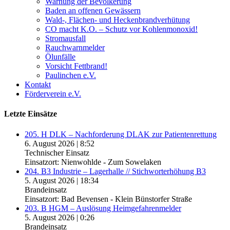
Warnung der Bevölkerung
Baden an offenen Gewässern
Wald-, Flächen- und Heckenbrandverhütung
CO macht K.O. – Schutz vor Kohlenmonoxid!
Stromausfall
Rauchwarnmelder
Ölunfälle
Vorsicht Fettbrand!
Paulinchen e.V.
Kontakt
Förderverein e.V.
Letzte Einsätze
205. H DLK – Nachforderung DLAK zur Patientenrettung
6. August 2026
|
8:52
Technischer Einsatz
Einsatzort: Nienwohlde - Zum Sowelaken
204. B3 Industrie – Lagerhalle // Stichworterhöhung B3
5. August 2026
|
18:34
Brandeinsatz
Einsatzort: Bad Bevensen - Klein Bünstorfer Straße
203. B HGM – Auslösung Heimgefahrenmelder
5. August 2026
|
0:26
Brandeinsatz