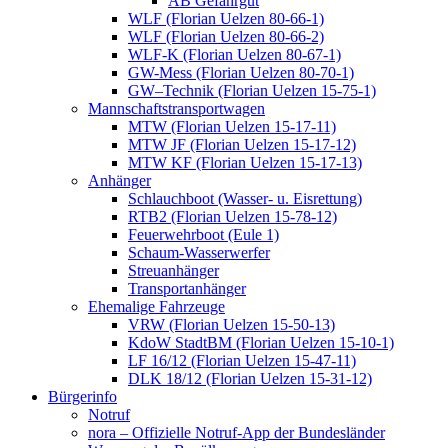
AB Gefahrgut
WLF (Florian Uelzen 80-66-1)
WLF (Florian Uelzen 80-66-2)
WLF-K (Florian Uelzen 80-67-1)
GW-Mess (Florian Uelzen 80-70-1)
GW–Technik (Florian Uelzen 15-75-1)
Mannschaftstransportwagen
MTW (Florian Uelzen 15-17-11)
MTW JF (Florian Uelzen 15-17-12)
MTW KF (Florian Uelzen 15-17-13)
Anhänger
Schlauchboot (Wasser- u. Eisrettung)
RTB2 (Florian Uelzen 15-78-12)
Feuerwehrboot (Eule 1)
Schaum-Wasserwerfer
Streuanhänger
Transportanhänger
Ehemalige Fahrzeuge
VRW (Florian Uelzen 15-50-13)
KdoW StadtBM (Florian Uelzen 15-10-1)
LF 16/12 (Florian Uelzen 15-47-11)
DLK 18/12 (Florian Uelzen 15-31-12)
Bürgerinfo
Notruf
nora – Offizielle Notruf-App der Bundesländer