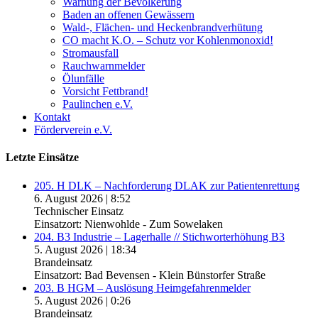
Warnung der Bevölkerung
Baden an offenen Gewässern
Wald-, Flächen- und Heckenbrandverhütung
CO macht K.O. – Schutz vor Kohlenmonoxid!
Stromausfall
Rauchwarnmelder
Ölunfälle
Vorsicht Fettbrand!
Paulinchen e.V.
Kontakt
Förderverein e.V.
Letzte Einsätze
205. H DLK – Nachforderung DLAK zur Patientenrettung
6. August 2026
|
8:52
Technischer Einsatz
Einsatzort: Nienwohlde - Zum Sowelaken
204. B3 Industrie – Lagerhalle // Stichworterhöhung B3
5. August 2026
|
18:34
Brandeinsatz
Einsatzort: Bad Bevensen - Klein Bünstorfer Straße
203. B HGM – Auslösung Heimgefahrenmelder
5. August 2026
|
0:26
Brandeinsatz