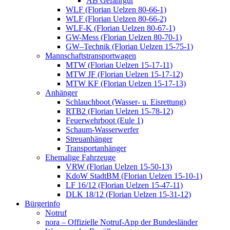
AB Gefahrgut
WLF (Florian Uelzen 80-66-1)
WLF (Florian Uelzen 80-66-2)
WLF-K (Florian Uelzen 80-67-1)
GW-Mess (Florian Uelzen 80-70-1)
GW–Technik (Florian Uelzen 15-75-1)
Mannschaftstransportwagen
MTW (Florian Uelzen 15-17-11)
MTW JF (Florian Uelzen 15-17-12)
MTW KF (Florian Uelzen 15-17-13)
Anhänger
Schlauchboot (Wasser- u. Eisrettung)
RTB2 (Florian Uelzen 15-78-12)
Feuerwehrboot (Eule 1)
Schaum-Wasserwerfer
Streuanhänger
Transportanhänger
Ehemalige Fahrzeuge
VRW (Florian Uelzen 15-50-13)
KdoW StadtBM (Florian Uelzen 15-10-1)
LF 16/12 (Florian Uelzen 15-47-11)
DLK 18/12 (Florian Uelzen 15-31-12)
Bürgerinfo
Notruf
nora – Offizielle Notruf-App der Bundesländer