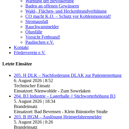
Warnung der Bevölkerung
Baden an offenen Gewässern
Wald-, Flächen- und Heckenbrandverhütung
CO macht K.O. – Schutz vor Kohlenmonoxid!
Stromausfall
Rauchwarnmelder
Ölunfälle
Vorsicht Fettbrand!
Paulinchen e.V.
Kontakt
Förderverein e.V.
Letzte Einsätze
205. H DLK – Nachforderung DLAK zur Patientenrettung
6. August 2026
|
8:52
Technischer Einsatz
Einsatzort: Nienwohlde - Zum Sowelaken
204. B3 Industrie – Lagerhalle // Stichworterhöhung B3
5. August 2026
|
18:34
Brandeinsatz
Einsatzort: Bad Bevensen - Klein Bünstorfer Straße
203. B HGM – Auslösung Heimgefahrenmelder
5. August 2026
|
0:26
Brandeinsatz