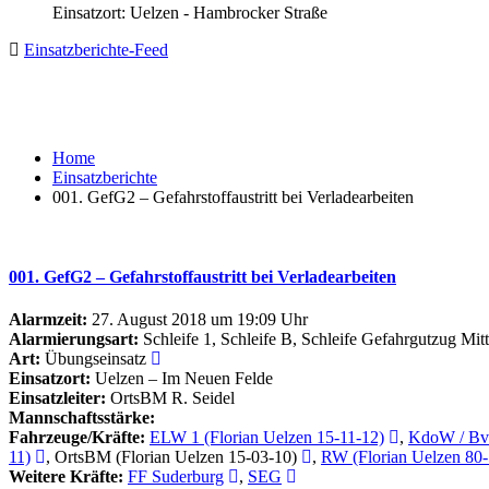
Einsatzort: Uelzen - Hambrocker Straße
Einsatzberichte-Feed
Home
Einsatzberichte
001. GefG2 – Gefahrstoffaustritt bei Verladearbeiten
001. GefG2 – Gefahrstoffaustritt bei Verladearbeiten
Alarmzeit:
27. August 2018 um 19:09 Uhr
Alarmierungsart:
Schleife 1, Schleife B, Schleife Gefahrgutzug Mi
Art:
Übungseinsatz
Einsatzort:
Uelzen – Im Neuen Felde
Einsatzleiter:
OrtsBM R. Seidel
Mannschaftsstärke:
Fahrzeuge/Kräfte:
ELW 1 (Florian Uelzen 15-11-12)
,
KdoW / BvD
11)
, OrtsBM (Florian Uelzen 15-03-10)
,
RW (Florian Uelzen 80-
Weitere Kräfte:
FF Suderburg
,
SEG