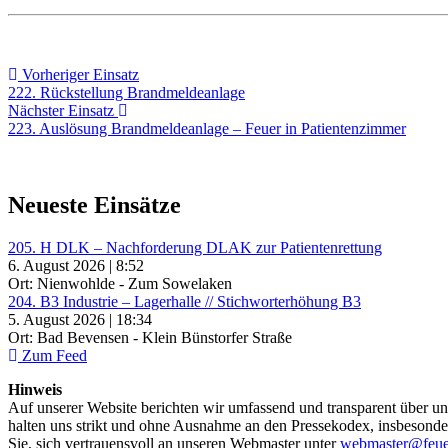
Beitragsnavigation
Vorheriger
Vorheriger Einsatz
Einsatz:
222. Rückstellung Brandmeldeanlage
Nächster
Nächster Einsatz
Einsatz:
223. Auslösung Brandmeldeanlage – Feuer in Patientenzimmer
Neueste Einsätze
205. H DLK – Nachforderung DLAK zur Patientenrettung
6. August 2026 | 8:52
Ort: Nienwohlde - Zum Sowelaken
204. B3 Industrie – Lagerhalle // Stichworterhöhung B3
5. August 2026 | 18:34
Ort: Bad Bevensen - Klein Bünstorfer Straße
Zum Feed
Hinweis
Auf unserer Website berichten wir umfassend und transparent über uns
halten uns strikt und ohne Ausnahme an den Pressekodex, insbesondere 
Sie, sich vertrauensvoll an unseren Webmaster unter
webmaster@feue