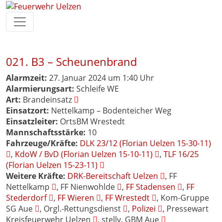
021. B3 – Scheunenbrand
Alarmzeit:
27. Januar 2024 um 1:40 Uhr
Alarmierungsart:
Schleife WE
Art:
Brandeinsatz
Einsatzort:
Nettelkamp – Bodenteicher Weg
Einsatzleiter:
OrtsBM Wrestedt
Mannschaftsstärke:
10
Fahrzeuge/Kräfte:
DLK 23/12 (Florian Uelzen 15-30-11)
,
KdoW / BvD (Florian Uelzen 15-10-11)
,
TLF 16/25
(Florian Uelzen 15-23-11)
Weitere Kräfte:
DRK-Bereitschaft Uelzen
, FF
Nettelkamp
, FF Nienwohlde
,
FF Stadensen
,
FF
Stederdorf
,
FF Wieren
,
FF Wrestedt
, Kom-Gruppe
SG Aue
, Orgl.-Rettungsdienst
,
Polizei
, Pressewart
Kreisfeuerwehr Uelzen
, stellv. GBM Aue