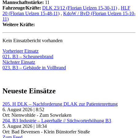
Mannschaftsstärke:
11
Fahrzeuge/Kräfte:
DLK 23/12 (Florian Uelzen 15-30-11)
,
HLF
20 (Florian Uelzen 15-48-11)
,
KdoW / BvD (Florian Uelzen 15-10-
11)
Weitere Kräfte:
Kein Einsatzbericht vorhanden
Beitragsnavigation
Vorheriger
Vorheriger Einsatz
Einsatz:
021. B3 – Scheunenbrand
Nächster
Nächster Einsatz
Einsatz:
023. B3 – Gebäude in Vollbrand
Neueste Einsätze
205. H DLK – Nachforderung DLAK zur Patientenrettung
6. August 2026 | 8:52
Ort: Nienwohlde - Zum Sowelaken
204. B3 Industrie – Lagerhalle // Stichworterhöhung B3
5. August 2026 | 18:34
Ort: Bad Bevensen - Klein Bünstorfer Straße
Zum Feed