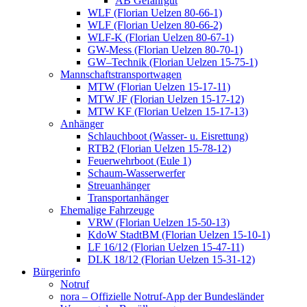
AB Gefahrgut
WLF (Florian Uelzen 80-66-1)
WLF (Florian Uelzen 80-66-2)
WLF-K (Florian Uelzen 80-67-1)
GW-Mess (Florian Uelzen 80-70-1)
GW–Technik (Florian Uelzen 15-75-1)
Mannschaftstransportwagen
MTW (Florian Uelzen 15-17-11)
MTW JF (Florian Uelzen 15-17-12)
MTW KF (Florian Uelzen 15-17-13)
Anhänger
Schlauchboot (Wasser- u. Eisrettung)
RTB2 (Florian Uelzen 15-78-12)
Feuerwehrboot (Eule 1)
Schaum-Wasserwerfer
Streuanhänger
Transportanhänger
Ehemalige Fahrzeuge
VRW (Florian Uelzen 15-50-13)
KdoW StadtBM (Florian Uelzen 15-10-1)
LF 16/12 (Florian Uelzen 15-47-11)
DLK 18/12 (Florian Uelzen 15-31-12)
Bürgerinfo
Notruf
nora – Offizielle Notruf-App der Bundesländer