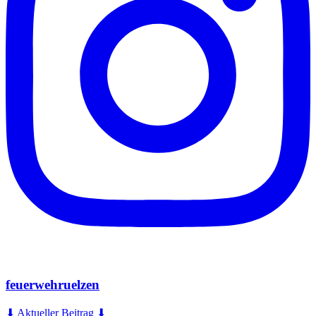
feuerwehruelzen
⬇ Aktueller Beitrag ⬇