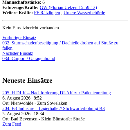
Mannschaftsstärke:
6
Fahrzeuge/Kräfte:
GW (Florian Uelzen 15-59-13)
Weitere Kräfte:
FF Rätzlingen
,
Untere Wasserbehörde
Kein Einsatzbericht vorhanden
Beitragsnavigation
Vorheriger
Vorheriger Einsatz
Einsatz:
032. Sturmschadenbeseitigung / Dachteile drohen auf Straße zu
fallen
Nächster
Nächster Einsatz
Einsatz:
034. Carport / Garagenbrand
Neueste Einsätze
205. H DLK – Nachforderung DLAK zur Patientenrettung
6. August 2026 | 8:52
Ort: Nienwohlde - Zum Sowelaken
204. B3 Industrie – Lagerhalle // Stichworterhöhung B3
5. August 2026 | 18:34
Ort: Bad Bevensen - Klein Bünstorfer Straße
Zum Feed