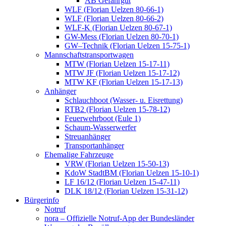
AB Gefahrgut
WLF (Florian Uelzen 80-66-1)
WLF (Florian Uelzen 80-66-2)
WLF-K (Florian Uelzen 80-67-1)
GW-Mess (Florian Uelzen 80-70-1)
GW–Technik (Florian Uelzen 15-75-1)
Mannschaftstransportwagen
MTW (Florian Uelzen 15-17-11)
MTW JF (Florian Uelzen 15-17-12)
MTW KF (Florian Uelzen 15-17-13)
Anhänger
Schlauchboot (Wasser- u. Eisrettung)
RTB2 (Florian Uelzen 15-78-12)
Feuerwehrboot (Eule 1)
Schaum-Wasserwerfer
Streuanhänger
Transportanhänger
Ehemalige Fahrzeuge
VRW (Florian Uelzen 15-50-13)
KdoW StadtBM (Florian Uelzen 15-10-1)
LF 16/12 (Florian Uelzen 15-47-11)
DLK 18/12 (Florian Uelzen 15-31-12)
Bürgerinfo
Notruf
nora – Offizielle Notruf-App der Bundesländer