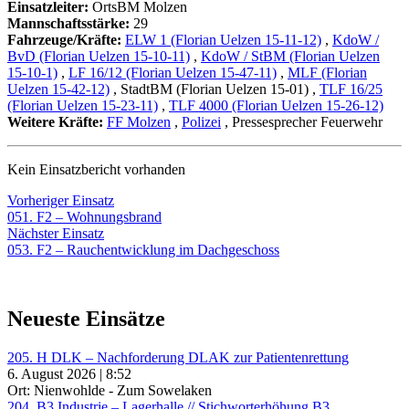
Einsatzleiter:
OrtsBM Molzen
Mannschaftsstärke:
29
Fahrzeuge/Kräfte:
ELW 1 (Florian Uelzen 15-11-12)
,
KdoW /
BvD (Florian Uelzen 15-10-11)
,
KdoW / StBM (Florian Uelzen
15-10-1)
,
LF 16/12 (Florian Uelzen 15-47-11)
,
MLF (Florian
Uelzen 15-42-12)
, StadtBM (Florian Uelzen 15-01)
,
TLF 16/25
(Florian Uelzen 15-23-11)
,
TLF 4000 (Florian Uelzen 15-26-12)
Weitere Kräfte:
FF Molzen
,
Polizei
, Pressesprecher Feuerwehr
Kein Einsatzbericht vorhanden
Beitragsnavigation
Vorheriger
Vorheriger Einsatz
Einsatz:
051. F2 – Wohnungsbrand
Nächster
Nächster Einsatz
Einsatz:
053. F2 – Rauchentwicklung im Dachgeschoss
Neueste Einsätze
205. H DLK – Nachforderung DLAK zur Patientenrettung
6. August 2026 | 8:52
Ort: Nienwohlde - Zum Sowelaken
204. B3 Industrie – Lagerhalle // Stichworterhöhung B3