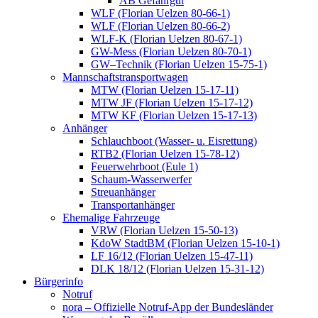
AB Gefahrgut
WLF (Florian Uelzen 80-66-1)
WLF (Florian Uelzen 80-66-2)
WLF-K (Florian Uelzen 80-67-1)
GW-Mess (Florian Uelzen 80-70-1)
GW–Technik (Florian Uelzen 15-75-1)
Mannschaftstransportwagen
MTW (Florian Uelzen 15-17-11)
MTW JF (Florian Uelzen 15-17-12)
MTW KF (Florian Uelzen 15-17-13)
Anhänger
Schlauchboot (Wasser- u. Eisrettung)
RTB2 (Florian Uelzen 15-78-12)
Feuerwehrboot (Eule 1)
Schaum-Wasserwerfer
Streuanhänger
Transportanhänger
Ehemalige Fahrzeuge
VRW (Florian Uelzen 15-50-13)
KdoW StadtBM (Florian Uelzen 15-10-1)
LF 16/12 (Florian Uelzen 15-47-11)
DLK 18/12 (Florian Uelzen 15-31-12)
Bürgerinfo
Notruf
nora – Offizielle Notruf-App der Bundesländer