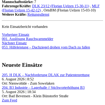
Mannschaftsstärke:
7
Fahrzeuge/Kräfte:
DLK 23/12 (Florian Uelzen 15-30-11)
,
MLF
(Florian Uelzen 15-42-12)
, OrtsBM (Florian Uelzen 15-03-10)
Weitere Kräfte:
Rettungsdienst
Kein Einsatzbericht vorhanden
Beitragsnavigation
Vorheriger
Vorheriger Einsatz
Einsatz:
001. Auslösung Rauchwarnmelder
Nächster
Nächster Einsatz
Einsatz:
053. Hilfeleistung – Dachziegel drohen vom Dach zu fallen
Neueste Einsätze
205. H DLK – Nachforderung DLAK zur Patientenrettung
6. August 2026 | 8:52
Ort: Nienwohlde - Zum Sowelaken
204. B3 Industrie – Lagerhalle // Stichworterhöhung B3
5. August 2026 | 18:34
Ort: Bad Bevensen - Klein Bünstorfer Straße
Zum Feed