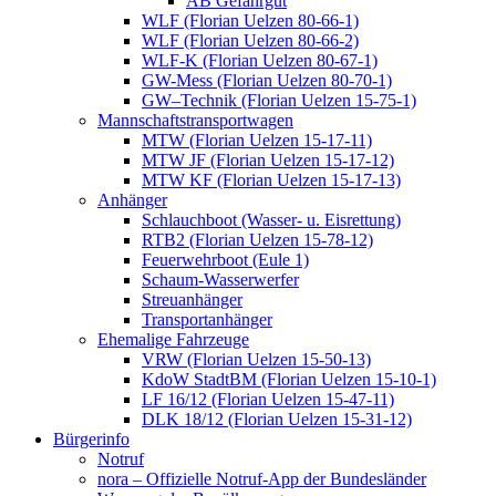
AB Gefahrgut
WLF (Florian Uelzen 80-66-1)
WLF (Florian Uelzen 80-66-2)
WLF-K (Florian Uelzen 80-67-1)
GW-Mess (Florian Uelzen 80-70-1)
GW–Technik (Florian Uelzen 15-75-1)
Mannschaftstransportwagen
MTW (Florian Uelzen 15-17-11)
MTW JF (Florian Uelzen 15-17-12)
MTW KF (Florian Uelzen 15-17-13)
Anhänger
Schlauchboot (Wasser- u. Eisrettung)
RTB2 (Florian Uelzen 15-78-12)
Feuerwehrboot (Eule 1)
Schaum-Wasserwerfer
Streuanhänger
Transportanhänger
Ehemalige Fahrzeuge
VRW (Florian Uelzen 15-50-13)
KdoW StadtBM (Florian Uelzen 15-10-1)
LF 16/12 (Florian Uelzen 15-47-11)
DLK 18/12 (Florian Uelzen 15-31-12)
Bürgerinfo
Notruf
nora – Offizielle Notruf-App der Bundesländer