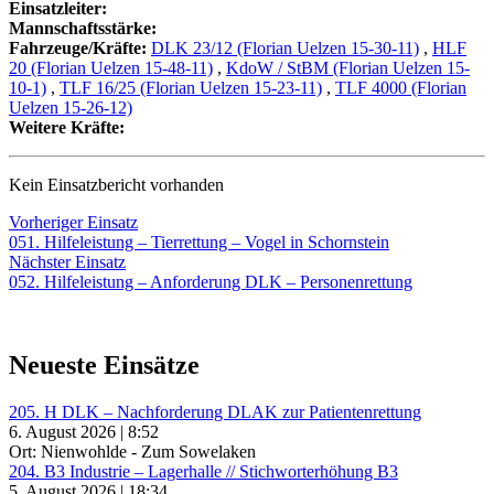
Einsatzleiter:
Mannschaftsstärke:
Fahrzeuge/Kräfte:
DLK 23/12 (Florian Uelzen 15-30-11)
,
HLF
20 (Florian Uelzen 15-48-11)
,
KdoW / StBM (Florian Uelzen 15-
10-1)
,
TLF 16/25 (Florian Uelzen 15-23-11)
,
TLF 4000 (Florian
Uelzen 15-26-12)
Weitere Kräfte:
Kein Einsatzbericht vorhanden
Beitragsnavigation
Vorheriger
Vorheriger Einsatz
Einsatz:
051. Hilfeleistung – Tierrettung – Vogel in Schornstein
Nächster
Nächster Einsatz
Einsatz:
052. Hilfeleistung – Anforderung DLK – Personenrettung
Neueste Einsätze
205. H DLK – Nachforderung DLAK zur Patientenrettung
6. August 2026 | 8:52
Ort: Nienwohlde - Zum Sowelaken
204. B3 Industrie – Lagerhalle // Stichworterhöhung B3
5. August 2026 | 18:34