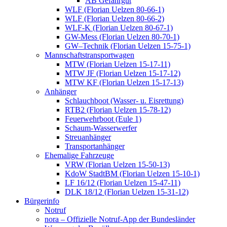
AB Gefahrgut
WLF (Florian Uelzen 80-66-1)
WLF (Florian Uelzen 80-66-2)
WLF-K (Florian Uelzen 80-67-1)
GW-Mess (Florian Uelzen 80-70-1)
GW–Technik (Florian Uelzen 15-75-1)
Mannschaftstransportwagen
MTW (Florian Uelzen 15-17-11)
MTW JF (Florian Uelzen 15-17-12)
MTW KF (Florian Uelzen 15-17-13)
Anhänger
Schlauchboot (Wasser- u. Eisrettung)
RTB2 (Florian Uelzen 15-78-12)
Feuerwehrboot (Eule 1)
Schaum-Wasserwerfer
Streuanhänger
Transportanhänger
Ehemalige Fahrzeuge
VRW (Florian Uelzen 15-50-13)
KdoW StadtBM (Florian Uelzen 15-10-1)
LF 16/12 (Florian Uelzen 15-47-11)
DLK 18/12 (Florian Uelzen 15-31-12)
Bürgerinfo
Notruf
nora – Offizielle Notruf-App der Bundesländer