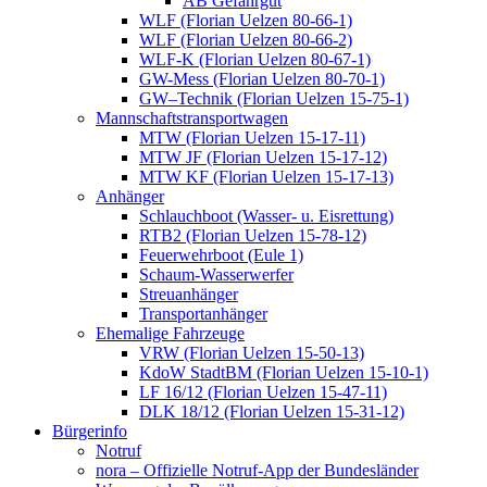
AB Gefahrgut
WLF (Florian Uelzen 80-66-1)
WLF (Florian Uelzen 80-66-2)
WLF-K (Florian Uelzen 80-67-1)
GW-Mess (Florian Uelzen 80-70-1)
GW–Technik (Florian Uelzen 15-75-1)
Mannschaftstransportwagen
MTW (Florian Uelzen 15-17-11)
MTW JF (Florian Uelzen 15-17-12)
MTW KF (Florian Uelzen 15-17-13)
Anhänger
Schlauchboot (Wasser- u. Eisrettung)
RTB2 (Florian Uelzen 15-78-12)
Feuerwehrboot (Eule 1)
Schaum-Wasserwerfer
Streuanhänger
Transportanhänger
Ehemalige Fahrzeuge
VRW (Florian Uelzen 15-50-13)
KdoW StadtBM (Florian Uelzen 15-10-1)
LF 16/12 (Florian Uelzen 15-47-11)
DLK 18/12 (Florian Uelzen 15-31-12)
Bürgerinfo
Notruf
nora – Offizielle Notruf-App der Bundesländer