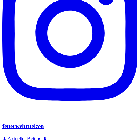
feuerwehruelzen
⬇ Aktueller Beitrag ⬇