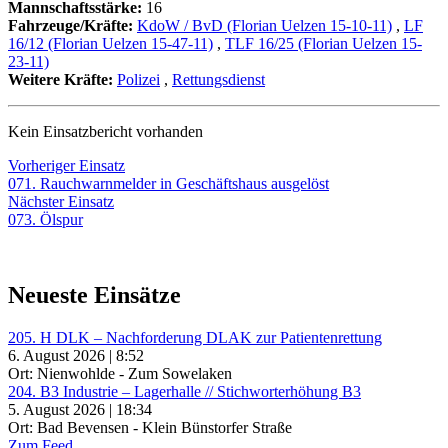
Mannschaftsstärke:
16
Fahrzeuge/Kräfte:
KdoW / BvD (Florian Uelzen 15-10-11)
,
LF
16/12 (Florian Uelzen 15-47-11)
,
TLF 16/25 (Florian Uelzen 15-
23-11)
Weitere Kräfte:
Polizei
,
Rettungsdienst
Kein Einsatzbericht vorhanden
Beitragsnavigation
Vorheriger
Vorheriger Einsatz
Einsatz:
071. Rauchwarnmelder in Geschäftshaus ausgelöst
Nächster
Nächster Einsatz
Einsatz:
073. Ölspur
Neueste Einsätze
205. H DLK – Nachforderung DLAK zur Patientenrettung
6. August 2026 | 8:52
Ort: Nienwohlde - Zum Sowelaken
204. B3 Industrie – Lagerhalle // Stichworterhöhung B3
5. August 2026 | 18:34
Ort: Bad Bevensen - Klein Bünstorfer Straße
Zum Feed