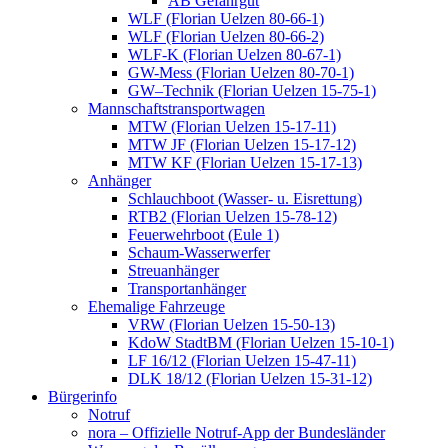
AB Gefahrgut
WLF (Florian Uelzen 80-66-1)
WLF (Florian Uelzen 80-66-2)
WLF-K (Florian Uelzen 80-67-1)
GW-Mess (Florian Uelzen 80-70-1)
GW–Technik (Florian Uelzen 15-75-1)
Mannschaftstransportwagen
MTW (Florian Uelzen 15-17-11)
MTW JF (Florian Uelzen 15-17-12)
MTW KF (Florian Uelzen 15-17-13)
Anhänger
Schlauchboot (Wasser- u. Eisrettung)
RTB2 (Florian Uelzen 15-78-12)
Feuerwehrboot (Eule 1)
Schaum-Wasserwerfer
Streuanhänger
Transportanhänger
Ehemalige Fahrzeuge
VRW (Florian Uelzen 15-50-13)
KdoW StadtBM (Florian Uelzen 15-10-1)
LF 16/12 (Florian Uelzen 15-47-11)
DLK 18/12 (Florian Uelzen 15-31-12)
Bürgerinfo
Notruf
nora – Offizielle Notruf-App der Bundesländer