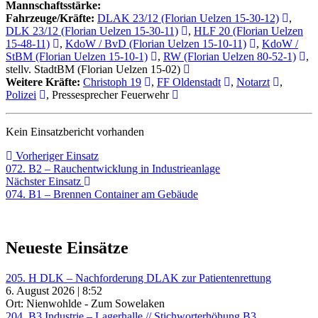
Mannschaftsstärke:
Fahrzeuge/Kräfte:
DLAK 23/12 (Florian Uelzen 15-30-12)
,
DLK 23/12 (Florian Uelzen 15-30-11)
,
HLF 20 (Florian Uelzen
15-48-11)
,
KdoW / BvD (Florian Uelzen 15-10-11)
,
KdoW /
StBM (Florian Uelzen 15-10-1)
,
RW (Florian Uelzen 80-52-1)
,
stellv. StadtBM (Florian Uelzen 15-02)
Weitere Kräfte:
Christoph 19
,
FF Oldenstadt
,
Notarzt
,
Polizei
, Pressesprecher Feuerwehr
Kein Einsatzbericht vorhanden
Beitragsnavigation
Vorheriger
Vorheriger Einsatz
Einsatz:
072. B2 – Rauchentwicklung in Industrieanlage
Nächster
Nächster Einsatz
Einsatz:
074. B1 – Brennen Container am Gebäude
Neueste Einsätze
205. H DLK – Nachforderung DLAK zur Patientenrettung
6. August 2026 | 8:52
Ort: Nienwohlde - Zum Sowelaken
204. B3 Industrie – Lagerhalle // Stichworterhöhung B3