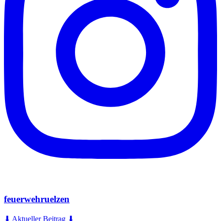
feuerwehruelzen
⬇ Aktueller Beitrag ⬇