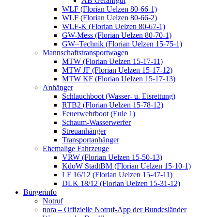
AB Gefahrgut
WLF (Florian Uelzen 80-66-1)
WLF (Florian Uelzen 80-66-2)
WLF-K (Florian Uelzen 80-67-1)
GW-Mess (Florian Uelzen 80-70-1)
GW–Technik (Florian Uelzen 15-75-1)
Mannschaftstransportwagen
MTW (Florian Uelzen 15-17-11)
MTW JF (Florian Uelzen 15-17-12)
MTW KF (Florian Uelzen 15-17-13)
Anhänger
Schlauchboot (Wasser- u. Eisrettung)
RTB2 (Florian Uelzen 15-78-12)
Feuerwehrboot (Eule 1)
Schaum-Wasserwerfer
Streuanhänger
Transportanhänger
Ehemalige Fahrzeuge
VRW (Florian Uelzen 15-50-13)
KdoW StadtBM (Florian Uelzen 15-10-1)
LF 16/12 (Florian Uelzen 15-47-11)
DLK 18/12 (Florian Uelzen 15-31-12)
Bürgerinfo
Notruf
nora – Offizielle Notruf-App der Bundesländer