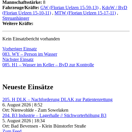
Mannschaftsstärke:
8
Fahrzeuge/Kräfte:
GW (Florian Uelzen 15-59-13)
,
KdoW / BvD
(Florian Uelzen 15-10-11)
,
MTW (Florian Uelzen 15-17-11)
,
Streuanhänger
Weitere Kräfte:
Kein Einsatzbericht vorhanden
Beitragsnavigation
Vorheriger
Vorheriger Einsatz
Einsatz:
083. WY – Person im Wasser
Nächster
Nächster Einsatz
Einsatz:
085. H1 – Wasser im Keller – BvD zur Kontrolle
Neueste Einsätze
205. H DLK – Nachforderung DLAK zur Patientenrettung
6. August 2026 | 8:52
Ort: Nienwohlde - Zum Sowelaken
204. B3 Industrie – Lagerhalle // Stichworterhöhung B3
5. August 2026 | 18:34
Ort: Bad Bevensen - Klein Bünstorfer Straße
Zum Feed