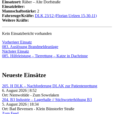
Einsatzort:
Räber – Alte Dorfstraße
Einsatzleiter:
Mannschaftsstärke:
2
Fahrzeuge/Kräfte:
DLK 23/12 (Florian Uelzen 15-30-11)
Weitere Kräfte:
Kein Einsatzbericht vorhanden
Beitragsnavigation
Vorheriger
Vorheriger Einsatz
Einsatz:
083. Auslösung Brandmeldeanlage
Nächster
Nächster Einsatz
Einsatz:
085. Hilfeleistung – Tierrettung – Katze in Dachrinne
Neueste Einsätze
205. H DLK – Nachforderung DLAK zur Patientenrettung
6. August 2026 | 8:52
Ort: Nienwohlde - Zum Sowelaken
204. B3 Industrie – Lagerhalle // Stichworterhöhung B3
5. August 2026 | 18:34
Ort: Bad Bevensen - Klein Bünstorfer Straße
Zum Feed