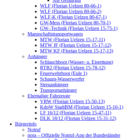
AB Gefahrgut
WLF (Florian Uelzen 80-66-1)
WLF (Florian Uelzen 80-66-2)
WLF-K (Florian Uelzen 80-67-1)
GW-Mess (Florian Uelzen 80-70-1)
GW–Technik (Florian Uelzen 15-75-1)
Mannschaftstransportwagen
MTW (Florian Uelzen 15-17-11)
MTW JF (Florian Uelzen 15-17-12)
MTW KF (Florian Uelzen 15-17-13)
Anhänger
Schlauchboot (Wasser- u. Eisrettung)
RTB2 (Florian Uelzen 15-78-12)
Feuerwehrboot (Eule 1)
Schaum-Wasserwerfer
Streuanhänger
Transportanhänger
Ehemalige Fahrzeuge
VRW (Florian Uelzen 15-50-13)
KdoW StadtBM (Florian Uelzen 15-10-1)
LF 16/12 (Florian Uelzen 15-47-11)
DLK 18/12 (Florian Uelzen 15-31-12)
Bürgerinfo
Notruf
nora – Offizielle Notruf-App der Bundesländer