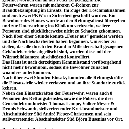
Feuerwehren waren mit mehreren C-Rohren zur
Brandbekämpfung im Einsatz. Im Zuge der Löschmaßnahmen
sind auch zwei PKW´s in Sicherheit geschafft worden. Ein
Bewohner des Hauses wurde an den Rettungsdienst übergeben
und zur Untersuchung ins Klinikum verbracht, weitere
Personen sind glücklicherweise nicht zu Schaden gekommen.
Nach über einer Stunde konnte „Feuer aus“ gemeldet werden
und die Nachlöscharbeiten haben begonnen. Um sicher zu
stellen, das alle durch den Brand in Mitleidenschaft gezogenen
Gebäudebereiche abgelöscht sind, wurden diese mit der
Wärmebildkamera abschließend kontrolliert.
Das Haus ist nach derzeitigem Kenntnisstand vorübergehend
nicht mehr bewohnbar, sodass die Bewohner zunächst
woanders unterkommen.
Nach über zwei Stunden Einsatz, konnten alle Rettungskräfte
die Einsatzstelle wieder verlassen und an ihre Standorte zurück
kehren.
Neben den Einsatzkräften der Feuerwehr, waren auch 8
Personen des Rettungsdienstes, sowie die Polizei, die drei
Gemeindebrandmeister Thomas Lampe, Volker Meyer &
Dennis Schwandt, stellvertretender Kreisbrandmeister und
Abschnittsleiter Süd André Pieper-Christensen und sein
stellvertretender Abschnittsleiter Süd Björn Busenius vor Ort.