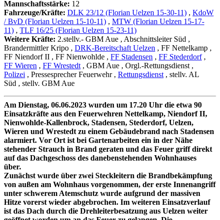
Mannschaftsstärke:
12
Fahrzeuge/Kräfte:
DLK 23/12 (Florian Uelzen 15-30-11)
,
KdoW
/ BvD (Florian Uelzen 15-10-11)
,
MTW (Florian Uelzen 15-17-
11)
,
TLF 16/25 (Florian Uelzen 15-23-11)
Weitere Kräfte:
2.stellv.- GBM Aue
, Abschnittsleiter Süd
,
Brandermittler Kripo
,
DRK-Bereitschaft Uelzen
, FF Nettelkamp
,
FF Niendorf II
, FF Nienwohlde
,
FF Stadensen
,
FF Stederdorf
,
FF Wieren
,
FF Wrestedt
, GBM Aue
, Orgl.-Rettungsdienst
,
Polizei
, Pressesprecher Feuerwehr
,
Rettungsdienst
, stellv. AL
Süd
, stellv. GBM Aue
Am Dienstag, 06.06.2023 wurden um 17.20 Uhr die etwa 90
Einsatzkräfte aus den Feuerwehren Nettelkamp, Niendorf II,
Nienwohlde-Kallenbrock, Stadensen, Stederdorf, Uelzen,
Wieren und Wrestedt zu einem Gebäudebrand nach Stadensen
alarmiert. Vor Ort ist bei Gartenarbeiten ein in der Nähe
stehender Strauch in Brand geraten und das Feuer griff direkt
auf das Dachgeschoss des danebenstehenden Wohnhauses
über.
Zunächst wurde über zwei Steckleitern die Brandbekämpfung
von außen am Wohnhaus vorgenommen, der erste Innenangriff
unter schwerem Atemschutz wurde aufgrund der massiven
Hitze vorerst wieder abgebrochen. Im weiteren Einsatzverlauf
ist das Dach durch die Drehleiterbesatzung aus Uelzen weiter
geöffnet worden um an das Feuer zu gelangen. Die