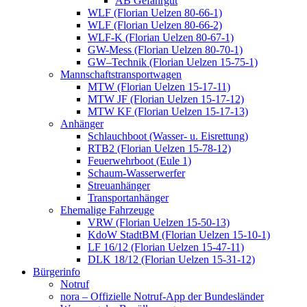
AB Gefahrgut
WLF (Florian Uelzen 80-66-1)
WLF (Florian Uelzen 80-66-2)
WLF-K (Florian Uelzen 80-67-1)
GW-Mess (Florian Uelzen 80-70-1)
GW–Technik (Florian Uelzen 15-75-1)
Mannschaftstransportwagen
MTW (Florian Uelzen 15-17-11)
MTW JF (Florian Uelzen 15-17-12)
MTW KF (Florian Uelzen 15-17-13)
Anhänger
Schlauchboot (Wasser- u. Eisrettung)
RTB2 (Florian Uelzen 15-78-12)
Feuerwehrboot (Eule 1)
Schaum-Wasserwerfer
Streuanhänger
Transportanhänger
Ehemalige Fahrzeuge
VRW (Florian Uelzen 15-50-13)
KdoW StadtBM (Florian Uelzen 15-10-1)
LF 16/12 (Florian Uelzen 15-47-11)
DLK 18/12 (Florian Uelzen 15-31-12)
Bürgerinfo
Notruf
nora – Offizielle Notruf-App der Bundesländer