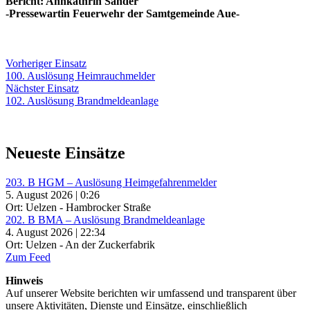
Bericht: Annkathrin Sander
-Pressewartin Feuerwehr der Samtgemeinde Aue-
Beitragsnavigation
Vorheriger
Vorheriger Einsatz
Einsatz:
100. Auslösung Heimrauchmelder
Nächster
Nächster Einsatz
Einsatz:
102. Auslösung Brandmeldeanlage
Neueste Einsätze
203. B HGM – Auslösung Heimgefahrenmelder
5. August 2026 | 0:26
Ort: Uelzen - Hambrocker Straße
202. B BMA – Auslösung Brandmeldeanlage
4. August 2026 | 22:34
Ort: Uelzen - An der Zuckerfabrik
Zum Feed
Hinweis
Auf unserer Website berichten wir umfassend und transparent über
unsere Aktivitäten, Dienste und Einsätze, einschließlich