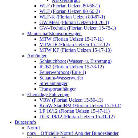
AB Gefahrgut
WLF (Florian Uelzen 80-66-1)
WLF (Florian Uelzen 80-66-2)
WLF-K (Florian Uelzen 80-67-1)
GW-Mess (Florian Uelzen 80-70-1)
GW–Technik (Florian Uelzen 15-75-1)
Mannschaftstransportwagen
MTW (Florian Uelzen 15-17-11)
MTW JF (Florian Uelzen 15-17-12)
MTW KF (Florian Uelzen 15-17-13)
Anhänger
Schlauchboot (Wasser- u. Eisrettung)
RTB2 (Florian Uelzen 15-78-12)
Feuerwehrboot (Eule 1)
Schaum-Wasserwerfer
Streuanhänger
Transportanhänger
Ehemalige Fahrzeuge
VRW (Florian Uelzen 15-50-13)
KdoW StadtBM (Florian Uelzen 15-10-1)
LF 16/12 (Florian Uelzen 15-47-11)
DLK 18/12 (Florian Uelzen 15-31-12)
Bürgerinfo
Notruf
nora – Offizielle Notruf-App der Bundesländer