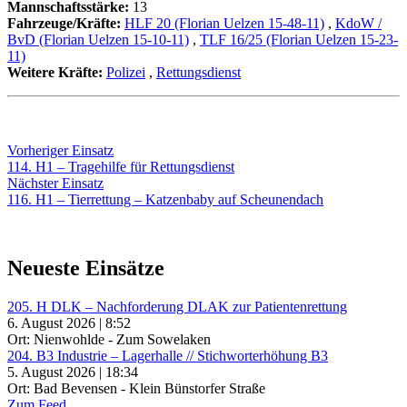
Mannschaftsstärke:
13
Fahrzeuge/Kräfte:
HLF 20 (Florian Uelzen 15-48-11)
,
KdoW /
BvD (Florian Uelzen 15-10-11)
,
TLF 16/25 (Florian Uelzen 15-23-
11)
Weitere Kräfte:
Polizei
,
Rettungsdienst
Beitragsnavigation
Vorheriger
Vorheriger Einsatz
Einsatz:
114. H1 – Tragehilfe für Rettungsdienst
Nächster
Nächster Einsatz
Einsatz:
116. H1 – Tierrettung – Katzenbaby auf Scheunendach
Neueste Einsätze
205. H DLK – Nachforderung DLAK zur Patientenrettung
6. August 2026 | 8:52
Ort: Nienwohlde - Zum Sowelaken
204. B3 Industrie – Lagerhalle // Stichworterhöhung B3
5. August 2026 | 18:34
Ort: Bad Bevensen - Klein Bünstorfer Straße
Zum Feed