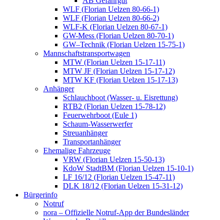
AB Gefahrgut
WLF (Florian Uelzen 80-66-1)
WLF (Florian Uelzen 80-66-2)
WLF-K (Florian Uelzen 80-67-1)
GW-Mess (Florian Uelzen 80-70-1)
GW–Technik (Florian Uelzen 15-75-1)
Mannschaftstransportwagen
MTW (Florian Uelzen 15-17-11)
MTW JF (Florian Uelzen 15-17-12)
MTW KF (Florian Uelzen 15-17-13)
Anhänger
Schlauchboot (Wasser- u. Eisrettung)
RTB2 (Florian Uelzen 15-78-12)
Feuerwehrboot (Eule 1)
Schaum-Wasserwerfer
Streuanhänger
Transportanhänger
Ehemalige Fahrzeuge
VRW (Florian Uelzen 15-50-13)
KdoW StadtBM (Florian Uelzen 15-10-1)
LF 16/12 (Florian Uelzen 15-47-11)
DLK 18/12 (Florian Uelzen 15-31-12)
Bürgerinfo
Notruf
nora – Offizielle Notruf-App der Bundesländer