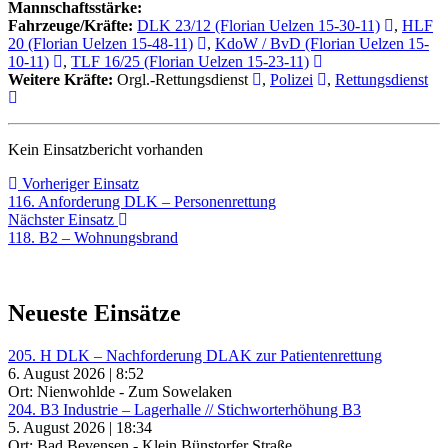
Mannschaftsstärke:
Fahrzeuge/Kräfte:
DLK 23/12 (Florian Uelzen 15-30-11)
,
HLF
20 (Florian Uelzen 15-48-11)
,
KdoW / BvD (Florian Uelzen 15-
10-11)
,
TLF 16/25 (Florian Uelzen 15-23-11)
Weitere Kräfte:
Orgl.-Rettungsdienst
,
Polizei
,
Rettungsdienst
Kein Einsatzbericht vorhanden
Beitragsnavigation
Vorheriger
Vorheriger Einsatz
Einsatz:
116. Anforderung DLK – Personenrettung
Nächster
Nächster Einsatz
Einsatz:
118. B2 – Wohnungsbrand
Neueste Einsätze
205. H DLK – Nachforderung DLAK zur Patientenrettung
6. August 2026 | 8:52
Ort: Nienwohlde - Zum Sowelaken
204. B3 Industrie – Lagerhalle // Stichworterhöhung B3
5. August 2026 | 18:34
Ort: Bad Bevensen - Klein Bünstorfer Straße