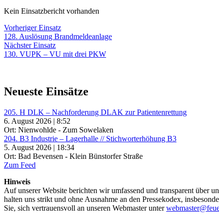
Kein Einsatzbericht vorhanden
Beitragsnavigation
Vorheriger
Vorheriger Einsatz
Einsatz:
128. Auslösung Brandmeldeanlage
Nächster
Nächster Einsatz
Einsatz:
130. VUPK – VU mit drei PKW
Neueste Einsätze
205. H DLK – Nachforderung DLAK zur Patientenrettung
6. August 2026 | 8:52
Ort: Nienwohlde - Zum Sowelaken
204. B3 Industrie – Lagerhalle // Stichworterhöhung B3
5. August 2026 | 18:34
Ort: Bad Bevensen - Klein Bünstorfer Straße
Zum Feed
Hinweis
Auf unserer Website berichten wir umfassend und transparent über uns
halten uns strikt und ohne Ausnahme an den Pressekodex, insbesondere 
Sie, sich vertrauensvoll an unseren Webmaster unter
webmaster@feue