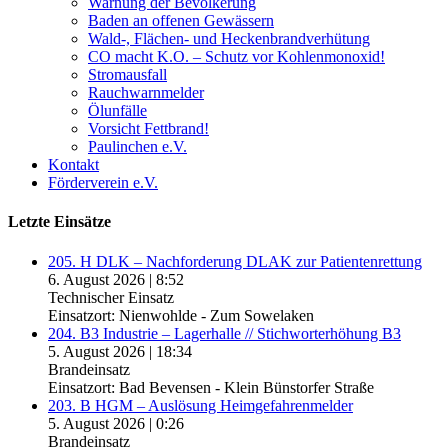
Warnung der Bevölkerung
Baden an offenen Gewässern
Wald-, Flächen- und Heckenbrandverhütung
CO macht K.O. – Schutz vor Kohlenmonoxid!
Stromausfall
Rauchwarnmelder
Ölunfälle
Vorsicht Fettbrand!
Paulinchen e.V.
Kontakt
Förderverein e.V.
Letzte Einsätze
205. H DLK – Nachforderung DLAK zur Patientenrettung
6. August 2026
|
8:52
Technischer Einsatz
Einsatzort: Nienwohlde - Zum Sowelaken
204. B3 Industrie – Lagerhalle // Stichworterhöhung B3
5. August 2026
|
18:34
Brandeinsatz
Einsatzort: Bad Bevensen - Klein Bünstorfer Straße
203. B HGM – Auslösung Heimgefahrenmelder
5. August 2026
|
0:26
Brandeinsatz