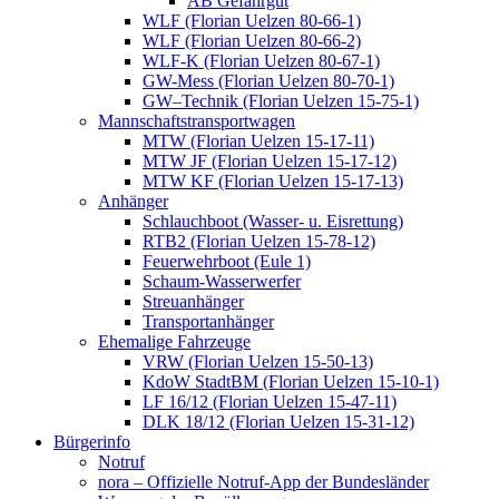
AB Gefahrgut
WLF (Florian Uelzen 80-66-1)
WLF (Florian Uelzen 80-66-2)
WLF-K (Florian Uelzen 80-67-1)
GW-Mess (Florian Uelzen 80-70-1)
GW–Technik (Florian Uelzen 15-75-1)
Mannschaftstransportwagen
MTW (Florian Uelzen 15-17-11)
MTW JF (Florian Uelzen 15-17-12)
MTW KF (Florian Uelzen 15-17-13)
Anhänger
Schlauchboot (Wasser- u. Eisrettung)
RTB2 (Florian Uelzen 15-78-12)
Feuerwehrboot (Eule 1)
Schaum-Wasserwerfer
Streuanhänger
Transportanhänger
Ehemalige Fahrzeuge
VRW (Florian Uelzen 15-50-13)
KdoW StadtBM (Florian Uelzen 15-10-1)
LF 16/12 (Florian Uelzen 15-47-11)
DLK 18/12 (Florian Uelzen 15-31-12)
Bürgerinfo
Notruf
nora – Offizielle Notruf-App der Bundesländer