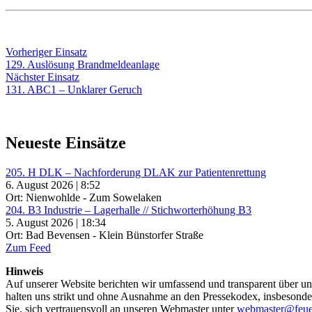
Beitragsnavigation
Vorheriger
Vorheriger Einsatz
Einsatz:
129. Auslösung Brandmeldeanlage
Nächster
Nächster Einsatz
Einsatz:
131. ABC1 – Unklarer Geruch
Neueste Einsätze
205. H DLK – Nachforderung DLAK zur Patientenrettung
6. August 2026 | 8:52
Ort: Nienwohlde - Zum Sowelaken
204. B3 Industrie – Lagerhalle // Stichworterhöhung B3
5. August 2026 | 18:34
Ort: Bad Bevensen - Klein Bünstorfer Straße
Zum Feed
Hinweis
Auf unserer Website berichten wir umfassend und transparent über uns
halten uns strikt und ohne Ausnahme an den Pressekodex, insbesondere 
Sie, sich vertrauensvoll an unseren Webmaster unter
webmaster@feue