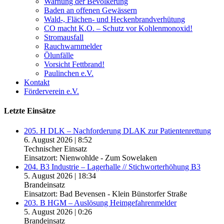
Warnung der Bevölkerung
Baden an offenen Gewässern
Wald-, Flächen- und Heckenbrandverhütung
CO macht K.O. – Schutz vor Kohlenmonoxid!
Stromausfall
Rauchwarnmelder
Ölunfälle
Vorsicht Fettbrand!
Paulinchen e.V.
Kontakt
Förderverein e.V.
Letzte Einsätze
205. H DLK – Nachforderung DLAK zur Patientenrettung
6. August 2026
|
8:52
Technischer Einsatz
Einsatzort: Nienwohlde - Zum Sowelaken
204. B3 Industrie – Lagerhalle // Stichworterhöhung B3
5. August 2026
|
18:34
Brandeinsatz
Einsatzort: Bad Bevensen - Klein Bünstorfer Straße
203. B HGM – Auslösung Heimgefahrenmelder
5. August 2026
|
0:26
Brandeinsatz