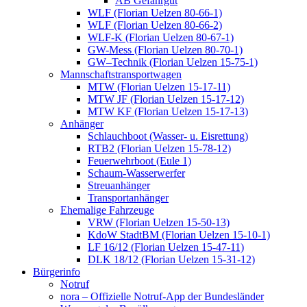
AB Gefahrgut
WLF (Florian Uelzen 80-66-1)
WLF (Florian Uelzen 80-66-2)
WLF-K (Florian Uelzen 80-67-1)
GW-Mess (Florian Uelzen 80-70-1)
GW–Technik (Florian Uelzen 15-75-1)
Mannschaftstransportwagen
MTW (Florian Uelzen 15-17-11)
MTW JF (Florian Uelzen 15-17-12)
MTW KF (Florian Uelzen 15-17-13)
Anhänger
Schlauchboot (Wasser- u. Eisrettung)
RTB2 (Florian Uelzen 15-78-12)
Feuerwehrboot (Eule 1)
Schaum-Wasserwerfer
Streuanhänger
Transportanhänger
Ehemalige Fahrzeuge
VRW (Florian Uelzen 15-50-13)
KdoW StadtBM (Florian Uelzen 15-10-1)
LF 16/12 (Florian Uelzen 15-47-11)
DLK 18/12 (Florian Uelzen 15-31-12)
Bürgerinfo
Notruf
nora – Offizielle Notruf-App der Bundesländer