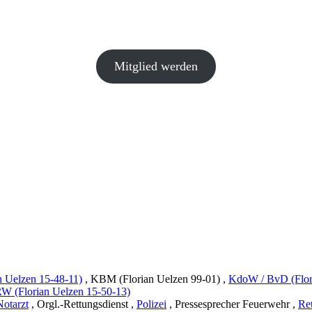
Mitglied werden
n Uelzen 15-48-11)
, KBM (Florian Uelzen 99-01)
,
KdoW / BvD (Flor
W (Florian Uelzen 15-50-13)
Notarzt
, Orgl.-Rettungsdienst
,
Polizei
, Pressesprecher Feuerwehr
,
Ret