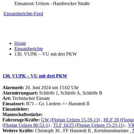
Einsatzort: Uelzen - Hambrocker Straße
Einsatzberichte-Feed
Home
Einsatzberichte
130. VUPK – VU mit drei PKW
130. VUPK – VU mit drei PKW
Alarmzeit:
20. Juni 2024 um 15:02 Uhr
Alarmierungsart:
Schleife 1, Schleife A, Schleife B
Art:
Technischer Einsatz
Einsatzort:
B71 – Gr. Liedern >> Hanstedt II
Einsatzleiter:
Mannschaftsstärke:
Fahrzeuge/Kräfte:
GW (Florian Uelzen 15-59-13)
,
HLF 20 (Floria
(Florian Uelzen 80-52-1)
,
TLF 16/25 (Florian Uelzen 15-23-11)
,
VR
Weitere Kräfte:
Christoph 30
, FF Hanstedt II
, Kreisbrandmeister
,