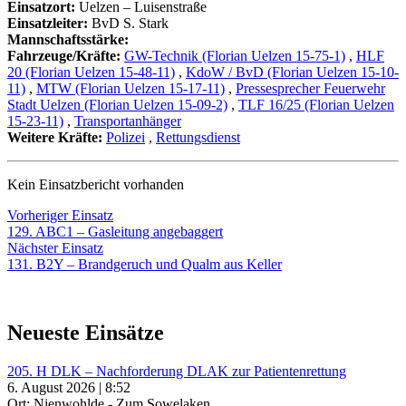
Einsatzort:
Uelzen – Luisenstraße
Einsatzleiter:
BvD S. Stark
Mannschaftsstärke:
Fahrzeuge/Kräfte:
GW-Technik (Florian Uelzen 15-75-1)
,
HLF
20 (Florian Uelzen 15-48-11)
,
KdoW / BvD (Florian Uelzen 15-10-
11)
,
MTW (Florian Uelzen 15-17-11)
,
Pressesprecher Feuerwehr
Stadt Uelzen (Florian Uelzen 15-09-2)
,
TLF 16/25 (Florian Uelzen
15-23-11)
,
Transportanhänger
Weitere Kräfte:
Polizei
,
Rettungsdienst
Kein Einsatzbericht vorhanden
Beitragsnavigation
Vorheriger
Vorheriger Einsatz
Einsatz:
129. ABC1 – Gasleitung angebaggert
Nächster
Nächster Einsatz
Einsatz:
131. B2Y – Brandgeruch und Qualm aus Keller
Neueste Einsätze
205. H DLK – Nachforderung DLAK zur Patientenrettung
6. August 2026 | 8:52
Ort: Nienwohlde - Zum Sowelaken