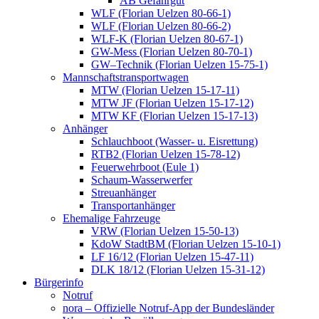
AB Gefahrgut
WLF (Florian Uelzen 80-66-1)
WLF (Florian Uelzen 80-66-2)
WLF-K (Florian Uelzen 80-67-1)
GW-Mess (Florian Uelzen 80-70-1)
GW–Technik (Florian Uelzen 15-75-1)
Mannschaftstransportwagen
MTW (Florian Uelzen 15-17-11)
MTW JF (Florian Uelzen 15-17-12)
MTW KF (Florian Uelzen 15-17-13)
Anhänger
Schlauchboot (Wasser- u. Eisrettung)
RTB2 (Florian Uelzen 15-78-12)
Feuerwehrboot (Eule 1)
Schaum-Wasserwerfer
Streuanhänger
Transportanhänger
Ehemalige Fahrzeuge
VRW (Florian Uelzen 15-50-13)
KdoW StadtBM (Florian Uelzen 15-10-1)
LF 16/12 (Florian Uelzen 15-47-11)
DLK 18/12 (Florian Uelzen 15-31-12)
Bürgerinfo
Notruf
nora – Offizielle Notruf-App der Bundesländer