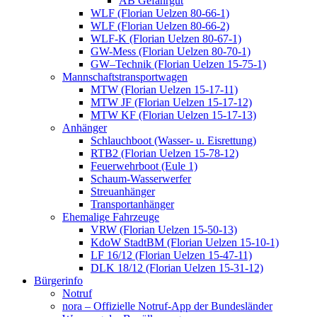
AB Gefahrgut
WLF (Florian Uelzen 80-66-1)
WLF (Florian Uelzen 80-66-2)
WLF-K (Florian Uelzen 80-67-1)
GW-Mess (Florian Uelzen 80-70-1)
GW–Technik (Florian Uelzen 15-75-1)
Mannschaftstransportwagen
MTW (Florian Uelzen 15-17-11)
MTW JF (Florian Uelzen 15-17-12)
MTW KF (Florian Uelzen 15-17-13)
Anhänger
Schlauchboot (Wasser- u. Eisrettung)
RTB2 (Florian Uelzen 15-78-12)
Feuerwehrboot (Eule 1)
Schaum-Wasserwerfer
Streuanhänger
Transportanhänger
Ehemalige Fahrzeuge
VRW (Florian Uelzen 15-50-13)
KdoW StadtBM (Florian Uelzen 15-10-1)
LF 16/12 (Florian Uelzen 15-47-11)
DLK 18/12 (Florian Uelzen 15-31-12)
Bürgerinfo
Notruf
nora – Offizielle Notruf-App der Bundesländer