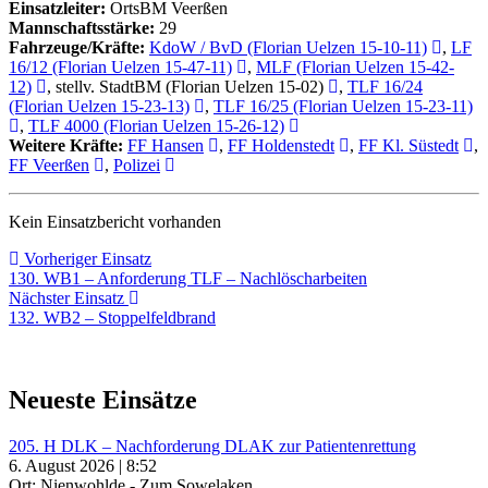
Einsatzleiter:
OrtsBM Veerßen
Mannschaftsstärke:
29
Fahrzeuge/Kräfte:
KdoW / BvD (Florian Uelzen 15-10-11)
,
LF
16/12 (Florian Uelzen 15-47-11)
,
MLF (Florian Uelzen 15-42-
12)
, stellv. StadtBM (Florian Uelzen 15-02)
,
TLF 16/24
(Florian Uelzen 15-23-13)
,
TLF 16/25 (Florian Uelzen 15-23-11)
,
TLF 4000 (Florian Uelzen 15-26-12)
Weitere Kräfte:
FF Hansen
,
FF Holdenstedt
,
FF Kl. Süstedt
,
FF Veerßen
,
Polizei
Kein Einsatzbericht vorhanden
Beitragsnavigation
Vorheriger
Vorheriger Einsatz
Einsatz:
130. WB1 – Anforderung TLF – Nachlöscharbeiten
Nächster
Nächster Einsatz
Einsatz:
132. WB2 – Stoppelfeldbrand
Neueste Einsätze
205. H DLK – Nachforderung DLAK zur Patientenrettung
6. August 2026 | 8:52
Ort: Nienwohlde - Zum Sowelaken